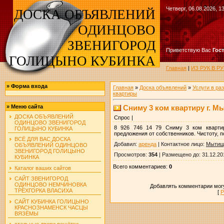
Четверг, 06.08.2026, 1
ДОСКА ОБЪЯВЛЕНИЙ
ОДИНЦОВО
ЗВЕНИГОРОД
Приветствую Вас
Гос
ГОЛИЦЫНО КУБИНКА
Главная
|
ИЗ РУК В 
»
Форма входа
Главная
»
Доска объявлений
»
Услуги в ра
квартиры
Сниму 3 ком квартиру г. 
»
Меню сайта
ДОСКА ОБЪЯВЛЕНИЙ
Спрос |
ОДИНЦОВО ЗВЕНИГОРОД
8 926 746 14 79 Сниму 3 ком кварти
ГОЛИЦЫНО КУБИНКА
предложения от собственников. Чистоту, п
ВСЁ ДЛЯ ВАС ДОСКА
Добавил
:
аренда
|
Контактное лицо
:
Мытищ
ОБЪЯВЛЕНИЙ ОДИНЦОВО
ЗВЕНИГОРОД ГОЛИЦЫНО
Просмотров
:
354
|
Размещено до
: 31.12.20
КУБИНКА
Всего комментариев
:
0
Каталог ваших сайтов
САЙТ ЗВЕНИГОРОД
ОДИНЦОВО НЕМЧИНОВКА
Добавлять комментарии могу
ТРЁХГОРКА ВЛАСИХА
[
Р
САЙТ КУБИНКА ГОЛИЦЫНО
КРАСНОЗНАМЕНСК ЧАСЦЫ
ВЯЗЁМЫ
стальные двери решётки