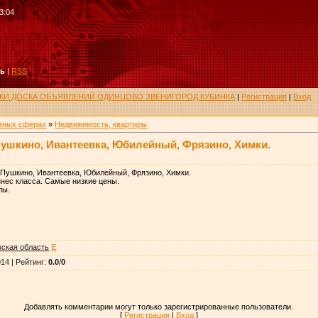
3:04
ть
|
RSS
РУКИ ДОСКА ОБЪЯВЛЕНИЙ ОДИНЦОВО ЗВЕНИГОРОД КУБИНКА
|
Регистрация
|
Вход
азных сферах
»
Недвижимость, квартиры
Пушкино, Ивантеевка, Юбилейный, Фрязино, Химки.
, Пушкино, Ивантеевка, Юбилейный, Фрязино, Химки.
нес класса. Самые низкие цены.
лы.
ская область
E
014 |
Рейтинг
:
0.0
/
0
Добавлять комментарии могут только зарегистрированные пользователи.
[
Регистрация
|
Вход
]