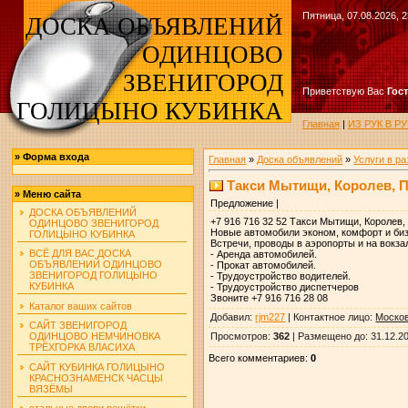
Пятница, 07.08.2026, 2
ДОСКА ОБЪЯВЛЕНИЙ
ОДИНЦОВО
ЗВЕНИГОРОД
Приветствую Вас
Гос
ГОЛИЦЫНО КУБИНКА
Главная
|
ИЗ РУК В 
»
Форма входа
Главная
»
Доска объявлений
»
Услуги в р
Такси Мытищи, Королев, 
»
Меню сайта
Предложение |
ДОСКА ОБЪЯВЛЕНИЙ
+7 916 716 32 52 Такси Мытищи, Королев
ОДИНЦОВО ЗВЕНИГОРОД
Новые автомобили эконом, комфорт и биз
ГОЛИЦЫНО КУБИНКА
Встречи, проводы в аэропорты и на вокза
ВСЁ ДЛЯ ВАС ДОСКА
- Аренда автомобилей.
ОБЪЯВЛЕНИЙ ОДИНЦОВО
- Прокат автомобилей.
ЗВЕНИГОРОД ГОЛИЦЫНО
- Трудоустройство водителей.
КУБИНКА
- Трудоустройство диспетчеров
Звоните +7 916 716 28 08
Каталог ваших сайтов
Добавил
:
rjm227
|
Контактное лицо
:
Москов
САЙТ ЗВЕНИГОРОД
Просмотров
:
362
|
Размещено до
: 31.12.2
ОДИНЦОВО НЕМЧИНОВКА
ТРЁХГОРКА ВЛАСИХА
Всего комментариев
:
0
САЙТ КУБИНКА ГОЛИЦЫНО
КРАСНОЗНАМЕНСК ЧАСЦЫ
ВЯЗЁМЫ
стальные двери решётки