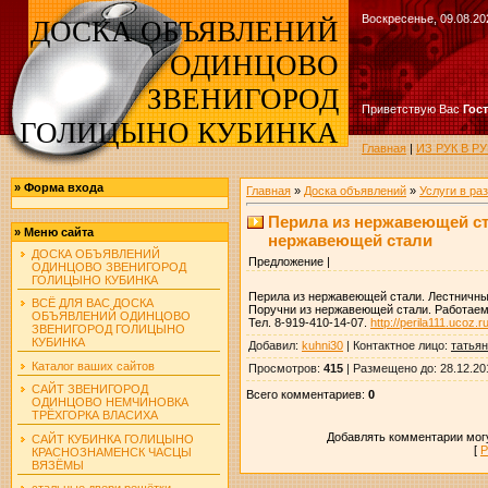
Воскресенье, 09.08.20
ДОСКА ОБЪЯВЛЕНИЙ
ОДИНЦОВО
ЗВЕНИГОРОД
Приветствую Вас
Гос
ГОЛИЦЫНО КУБИНКА
Главная
|
ИЗ РУК В 
»
Форма входа
Главная
»
Доска объявлений
»
Услуги в ра
Перила из нержавеющей ст
»
Меню сайта
нержавеющей стали
ДОСКА ОБЪЯВЛЕНИЙ
Предложение |
ОДИНЦОВО ЗВЕНИГОРОД
ГОЛИЦЫНО КУБИНКА
Перила из нержавеющей стали. Лестничны
ВСЁ ДЛЯ ВАС ДОСКА
Поручни из нержавеющей стали. Работаем
ОБЪЯВЛЕНИЙ ОДИНЦОВО
Тел. 8-919-410-14-07.
http://perila111.ucoz.r
ЗВЕНИГОРОД ГОЛИЦЫНО
КУБИНКА
Добавил
:
kuhni30
|
Контактное лицо
:
татья
Каталог ваших сайтов
Просмотров
:
415
|
Размещено до
: 28.12.20
САЙТ ЗВЕНИГОРОД
Всего комментариев
:
0
ОДИНЦОВО НЕМЧИНОВКА
ТРЁХГОРКА ВЛАСИХА
Добавлять комментарии могу
САЙТ КУБИНКА ГОЛИЦЫНО
[
Р
КРАСНОЗНАМЕНСК ЧАСЦЫ
ВЯЗЁМЫ
стальные двери решётки