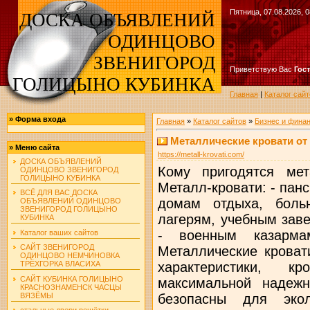
Пятница, 07.08.2026, 0
ДОСКА ОБЪЯВЛЕНИЙ
ОДИНЦОВО
ЗВЕНИГОРОД
Приветствую Вас
Гос
ГОЛИЦЫНО КУБИНКА
Главная
|
Каталог сайт
»
Форма входа
Главная
»
Каталог сайтов
»
Бизнес и фина
Металлические кровати о
»
Меню сайта
https://metall-krovati.com/
ДОСКА ОБЪЯВЛЕНИЙ
Кому пригодятся мет
ОДИНЦОВО ЗВЕНИГОРОД
ГОЛИЦЫНО КУБИНКА
Металл-кровати: - пан
ВСЁ ДЛЯ ВАС ДОСКА
домам отдыха, боль
ОБЪЯВЛЕНИЙ ОДИНЦОВО
ЗВЕНИГОРОД ГОЛИЦЫНО
лагерям, учебным зав
КУБИНКА
- военным казарма
Каталог ваших сайтов
САЙТ ЗВЕНИГОРОД
Металлические кроват
ОДИНЦОВО НЕМЧИНОВКА
характеристики, 
ТРЁХГОРКА ВЛАСИХА
САЙТ КУБИНКА ГОЛИЦЫНО
максимальной надежн
КРАСНОЗНАМЕНСК ЧАСЦЫ
ВЯЗЁМЫ
безопасны для экол
стальные двери решётки