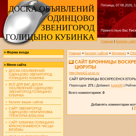
Пятница, 07.08.2026, 1
ДОСКА ОБЪЯВЛЕНИЙ
ОДИНЦОВО
ЗВЕНИГОРОД
Приветствую Вас
Гос
ГОЛИЦЫНО КУБИНКА
Главная
|
Каталог сайт
»
Форма входа
Главная
»
Каталог сайтов
»
Интернет
»
Обз
САЙТ БРОННИЦЫ ВОСКРЕ
»
Меню сайта
ЦЮРУПЫ
ДОСКА ОБЪЯВЛЕНИЙ
http://peski1.ucoz.ru
ОДИНЦОВО ЗВЕНИГОРОД
ГОЛИЦЫНО КУБИНКА
САЙТ БРОННИЦЫ ВОСКРЕСЕНСК ЕГОР
ВСЁ ДЛЯ ВАС ДОСКА
Переходов
:
271
|
Добавил
:
kuhni30
|
Рейтин
ОБЪЯВЛЕНИЙ ОДИНЦОВО
ЗВЕНИГОРОД ГОЛИЦЫНО
Всего комментариев
:
0
КУБИНКА
Каталог ваших сайтов
Добавлять комментарии могу
[
Р
САЙТ ЗВЕНИГОРОД
ОДИНЦОВО НЕМЧИНОВКА
ТРЁХГОРКА ВЛАСИХА
САЙТ КУБИНКА ГОЛИЦЫНО
КРАСНОЗНАМЕНСК ЧАСЦЫ
ВЯЗЁМЫ
стальные двери решётки