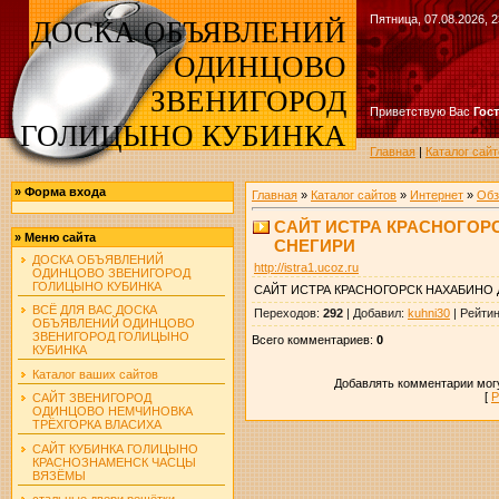
Пятница, 07.08.2026, 2
ДОСКА ОБЪЯВЛЕНИЙ
ОДИНЦОВО
ЗВЕНИГОРОД
Приветствую Вас
Гос
ГОЛИЦЫНО КУБИНКА
Главная
|
Каталог сайт
»
Форма входа
Главная
»
Каталог сайтов
»
Интернет
»
Обз
САЙТ ИСТРА КРАСНОГОР
»
Меню сайта
СНЕГИРИ
ДОСКА ОБЪЯВЛЕНИЙ
http://istra1.ucoz.ru
ОДИНЦОВО ЗВЕНИГОРОД
ГОЛИЦЫНО КУБИНКА
САЙТ ИСТРА КРАСНОГОРСК НАХАБИНО
ВСЁ ДЛЯ ВАС ДОСКА
Переходов
:
292
|
Добавил
:
kuhni30
|
Рейтин
ОБЪЯВЛЕНИЙ ОДИНЦОВО
ЗВЕНИГОРОД ГОЛИЦЫНО
Всего комментариев
:
0
КУБИНКА
Каталог ваших сайтов
Добавлять комментарии могу
[
Р
САЙТ ЗВЕНИГОРОД
ОДИНЦОВО НЕМЧИНОВКА
ТРЁХГОРКА ВЛАСИХА
САЙТ КУБИНКА ГОЛИЦЫНО
КРАСНОЗНАМЕНСК ЧАСЦЫ
ВЯЗЁМЫ
стальные двери решётки