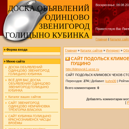
Воскресенье, 09.08.20
ДОСКА ОБЪЯВЛЕНИЙ
ОДИНЦОВО
ЗВЕНИГОРОД
Приветствую Вас
Гос
ГОЛИЦЫНО КУБИНКА
Главная
|
Каталог сайт
»
Форма входа
Главная
»
Каталог сайтов
»
Интернет
»
Обз
САЙТ ПОДОЛЬСК КЛИМО
»
Меню сайта
ПУЩИНО
ДОСКА ОБЪЯВЛЕНИЙ
http://klimovsk1.ucoz.ru
ОДИНЦОВО ЗВЕНИГОРОД
ГОЛИЦЫНО КУБИНКА
САЙТ ПОДОЛЬСК КЛИМОВСК ЧЕХОВ С
ВСЁ ДЛЯ ВАС ДОСКА
Переходов
:
274
|
Добавил
:
kuhni30
|
Рейтин
ОБЪЯВЛЕНИЙ ОДИНЦОВО
ЗВЕНИГОРОД ГОЛИЦЫНО
Всего комментариев
:
0
КУБИНКА
Каталог ваших сайтов
Добавлять комментарии могу
[
Р
САЙТ ЗВЕНИГОРОД
ОДИНЦОВО НЕМЧИНОВКА
ТРЁХГОРКА ВЛАСИХА
САЙТ КУБИНКА ГОЛИЦЫНО
КРАСНОЗНАМЕНСК ЧАСЦЫ
ВЯЗЁМЫ
стальные двери решётки