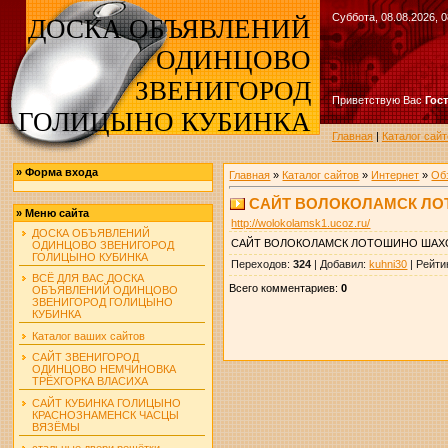
Суббота, 08.08.2026, 0
ДОСКА ОБЪЯВЛЕНИЙ
ОДИНЦОВО
ЗВЕНИГОРОД
Приветствую Вас
Гос
ГОЛИЦЫНО КУБИНКА
Главная
|
Каталог сайт
»
Форма входа
Главная
»
Каталог сайтов
»
Интернет
»
Об
САЙТ ВОЛОКОЛАМСК Л
»
Меню сайта
http://wolokolamsk1.ucoz.ru/
ДОСКА ОБЪЯВЛЕНИЙ
САЙТ ВОЛОКОЛАМСК ЛОТОШИНО ШАХ
ОДИНЦОВО ЗВЕНИГОРОД
ГОЛИЦЫНО КУБИНКА
Переходов
:
324
|
Добавил
:
kuhni30
|
Рейти
ВСЁ ДЛЯ ВАС ДОСКА
Всего комментариев
:
0
ОБЪЯВЛЕНИЙ ОДИНЦОВО
ЗВЕНИГОРОД ГОЛИЦЫНО
КУБИНКА
Каталог ваших сайтов
САЙТ ЗВЕНИГОРОД
ОДИНЦОВО НЕМЧИНОВКА
ТРЁХГОРКА ВЛАСИХА
САЙТ КУБИНКА ГОЛИЦЫНО
КРАСНОЗНАМЕНСК ЧАСЦЫ
ВЯЗЁМЫ
стальные двери решётки