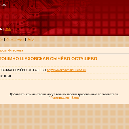
8:35
ть
|
RSS
ов
|
Регистрация
|
Вход
зоры Интернета
ОТОШИНО ШАХОВСКАЯ СЫЧЁВО ОСТАШЕВО
ОВСКАЯ СЫЧЁВО ОСТАШЕВО
http://wolokolamsk1.ucoz.ru
нг
:
0.0
/
0
Добавлять комментарии могут только зарегистрированные пользователи.
[
Регистрация
|
Вход
]