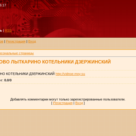
6:17
ть
|
RSS
ов
|
Регистрация
|
Вход
рсональные страницы
ОВО ЛЫТКАРИНО КОТЕЛЬНИКИ ДЗЕРЖИНСКИЙ
ИНО КОТЕЛЬНИКИ ДЗЕРЖИНСКИЙ
http://vidnoe.moy.su
нг
:
0.0
/
0
Добавлять комментарии могут только зарегистрированные пользователи.
[
Регистрация
|
Вход
]