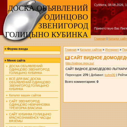
Суббота, 08.08.2026, 1
ДОСКА ОБЪЯВЛЕНИЙ
ОДИНЦОВО
ЗВЕНИГОРОД
Приветствую Вас
Гос
ГОЛИЦЫНО КУБИНКА
Главная
|
Каталог сайт
»
Форма входа
Главная
»
Каталог сайтов
»
Интернет
»
Пе
САЙТ ВИДНОЕ ДОМОДЕД
»
Меню сайта
http://vidnoe.moy.su/
ДОСКА ОБЪЯВЛЕНИЙ
САЙТ ВИДНОЕ ДОМОДЕДОВО ЛЫТКАР
ОДИНЦОВО ЗВЕНИГОРОД
ГОЛИЦЫНО КУБИНКА
Переходов
:
270
|
Добавил
:
kuhni30
|
Рейти
ВСЁ ДЛЯ ВАС ДОСКА
Всего комментариев
:
0
ОБЪЯВЛЕНИЙ ОДИНЦОВО
ЗВЕНИГОРОД ГОЛИЦЫНО
КУБИНКА
Каталог ваших сайтов
САЙТ ЗВЕНИГОРОД
ОДИНЦОВО НЕМЧИНОВКА
ТРЁХГОРКА ВЛАСИХА
САЙТ КУБИНКА ГОЛИЦЫНО
КРАСНОЗНАМЕНСК ЧАСЦЫ
ВЯЗЁМЫ
стальные двери решётки