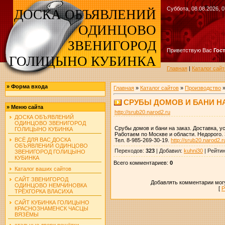
Суббота, 08.08.2026, 0
ДОСКА ОБЪЯВЛЕНИЙ
ОДИНЦОВО
ЗВЕНИГОРОД
Приветствую Вас
Гос
ГОЛИЦЫНО КУБИНКА
Главная
|
Каталог сайт
»
Форма входа
Главная
»
Каталог сайтов
»
Производство
СРУБЫ ДОМОВ И БАНИ Н
»
Меню сайта
http://srub20.narod2.ru
ДОСКА ОБЪЯВЛЕНИЙ
ОДИНЦОВО ЗВЕНИГОРОД
Срубы домов и бани на заказ. Доставка, у
ГОЛИЦЫНО КУБИНКА
Работаем по Москве и области. Недорого. З
ВСЁ ДЛЯ ВАС ДОСКА
Тел. 8-985-269-30-19.
http://srub20.narod2.r
ОБЪЯВЛЕНИЙ ОДИНЦОВО
Переходов
:
323
|
Добавил
:
kuhni30
|
Рейтин
ЗВЕНИГОРОД ГОЛИЦЫНО
КУБИНКА
Всего комментариев
:
0
Каталог ваших сайтов
САЙТ ЗВЕНИГОРОД
Добавлять комментарии могу
ОДИНЦОВО НЕМЧИНОВКА
[
Р
ТРЁХГОРКА ВЛАСИХА
САЙТ КУБИНКА ГОЛИЦЫНО
КРАСНОЗНАМЕНСК ЧАСЦЫ
ВЯЗЁМЫ
стальные двери решётки