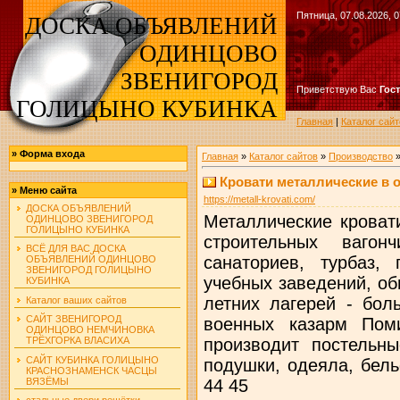
Пятница, 07.08.2026, 0
ДОСКА ОБЪЯВЛЕНИЙ
ОДИНЦОВО
ЗВЕНИГОРОД
Приветствую Вас
Гос
ГОЛИЦЫНО КУБИНКА
Главная
|
Каталог сайт
»
Форма входа
Главная
»
Каталог сайтов
»
Производство
Кровати металлические в 
»
Меню сайта
https://metall-krovati.com/
ДОСКА ОБЪЯВЛЕНИЙ
Металлические кроват
ОДИНЦОВО ЗВЕНИГОРОД
ГОЛИЦЫНО КУБИНКА
строительных вагон
ВСЁ ДЛЯ ВАС ДОСКА
санаториев, турбаз,
ОБЪЯВЛЕНИЙ ОДИНЦОВО
ЗВЕНИГОРОД ГОЛИЦЫНО
учебных заведений, об
КУБИНКА
летних лагерей - бол
Каталог ваших сайтов
САЙТ ЗВЕНИГОРОД
военных казарм Пом
ОДИНЦОВО НЕМЧИНОВКА
производит постельн
ТРЁХГОРКА ВЛАСИХА
САЙТ КУБИНКА ГОЛИЦЫНО
подушки, одеяла, бель
КРАСНОЗНАМЕНСК ЧАСЦЫ
ВЯЗЁМЫ
44 45
стальные двери решётки