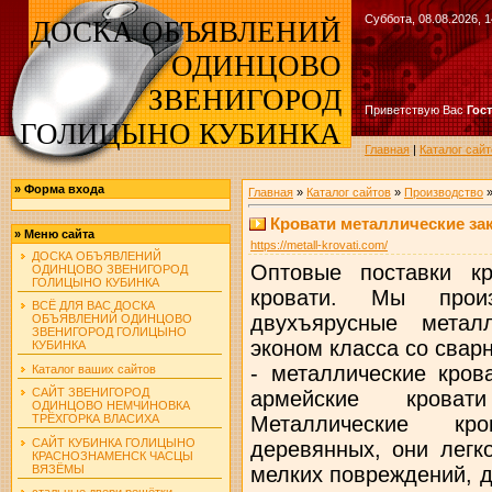
Суббота, 08.08.2026, 1
ДОСКА ОБЪЯВЛЕНИЙ
ОДИНЦОВО
ЗВЕНИГОРОД
Приветствую Вас
Гос
ГОЛИЦЫНО КУБИНКА
Главная
|
Каталог сайт
»
Форма входа
Главная
»
Каталог сайтов
»
Производство
Кровати металлические зак
»
Меню сайта
https://metall-krovati.com/
ДОСКА ОБЪЯВЛЕНИЙ
Оптовые поставки к
ОДИНЦОВО ЗВЕНИГОРОД
ГОЛИЦЫНО КУБИНКА
кровати. Мы прои
ВСЁ ДЛЯ ВАС ДОСКА
двухъярусные метал
ОБЪЯВЛЕНИЙ ОДИНЦОВО
ЗВЕНИГОРОД ГОЛИЦЫНО
эконом класса со свар
КУБИНКА
- металлические кров
Каталог ваших сайтов
САЙТ ЗВЕНИГОРОД
армейские крова
ОДИНЦОВО НЕМЧИНОВКА
Металлические кр
ТРЁХГОРКА ВЛАСИХА
САЙТ КУБИНКА ГОЛИЦЫНО
деревянных, они легк
КРАСНОЗНАМЕНСК ЧАСЦЫ
ВЯЗЁМЫ
мелких повреждений, д
стальные двери решётки