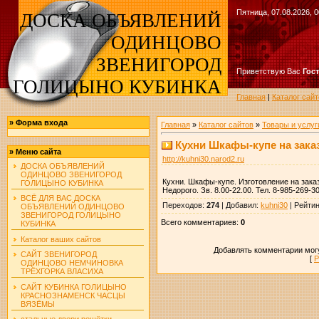
Пятница, 07.08.2026, 0
ДОСКА ОБЪЯВЛЕНИЙ
ОДИНЦОВО
ЗВЕНИГОРОД
Приветствую Вас
Гос
ГОЛИЦЫНО КУБИНКА
Главная
|
Каталог сайт
»
Форма входа
Главная
»
Каталог сайтов
»
Товары и услуг
Кухни Шкафы-купе на зака
»
Меню сайта
http://kuhni30.narod2.ru
ДОСКА ОБЪЯВЛЕНИЙ
ОДИНЦОВО ЗВЕНИГОРОД
Кухни. Шкафы-купе. Изготовление на зака
ГОЛИЦЫНО КУБИНКА
Недорого. Зв. 8.00-22.00. Тел. 8-985-269-3
ВСЁ ДЛЯ ВАС ДОСКА
Переходов
:
274
|
Добавил
:
kuhni30
|
Рейтин
ОБЪЯВЛЕНИЙ ОДИНЦОВО
ЗВЕНИГОРОД ГОЛИЦЫНО
Всего комментариев
:
0
КУБИНКА
Каталог ваших сайтов
Добавлять комментарии могу
САЙТ ЗВЕНИГОРОД
[
Р
ОДИНЦОВО НЕМЧИНОВКА
ТРЁХГОРКА ВЛАСИХА
САЙТ КУБИНКА ГОЛИЦЫНО
КРАСНОЗНАМЕНСК ЧАСЦЫ
ВЯЗЁМЫ
стальные двери решётки