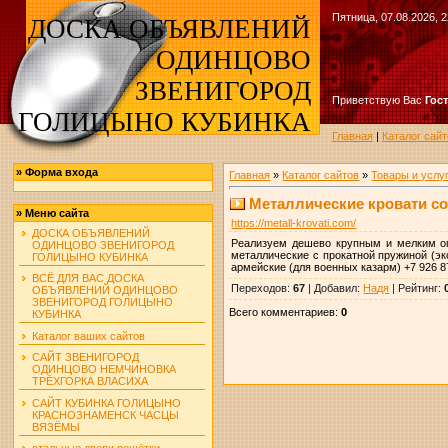
Пятница, 07.08.2026, 2
ДОСКА ОБЪЯВЛЕНИЙ
ОДИНЦОВО
ЗВЕНИГОРОД
Приветствую Вас
Гос
ГОЛИЦЫНО КУБИНКА
Главная
|
Каталог сайт
»
Форма входа
Главная
»
Каталог сайтов
»
Товары и услу
Металлические кровати со
»
Меню сайта
https://metall-krovati.com/
ДОСКА ОБЪЯВЛЕНИЙ
Реализуем дешево крупным и мелким оп
ОДИНЦОВО ЗВЕНИГОРОД
металлические с прокатной пружиной (эко
ГОЛИЦЫНО КУБИНКА
армейские (для военных казарм) +7 926 87
ВСЁ ДЛЯ ВАС ДОСКА
Переходов
:
67
|
Добавил
:
Надя
|
Рейтинг
:
ОБЪЯВЛЕНИЙ ОДИНЦОВО
ЗВЕНИГОРОД ГОЛИЦЫНО
Всего комментариев
:
0
КУБИНКА
Каталог ваших сайтов
САЙТ ЗВЕНИГОРОД
ОДИНЦОВО НЕМЧИНОВКА
ТРЁХГОРКА ВЛАСИХА
САЙТ КУБИНКА ГОЛИЦЫНО
КРАСНОЗНАМЕНСК ЧАСЦЫ
ВЯЗЁМЫ
стальные двери решётки