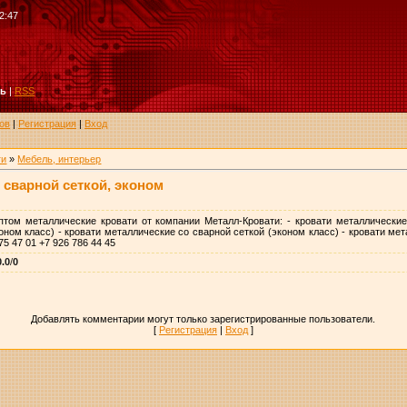
2:47
ть
|
RSS
ов
|
Регистрация
|
Вход
ги
»
Мебель, интерьер
 сварной сеткой, эконом
том металлические кровати от компании Металл-Кровати: - кровати металлические
ном класс) - кровати металлические со сварной сеткой (эконом класс) - кровати ме
5 47 01 +7 926 786 44 45
0.0
/
0
Добавлять комментарии могут только зарегистрированные пользователи.
[
Регистрация
|
Вход
]