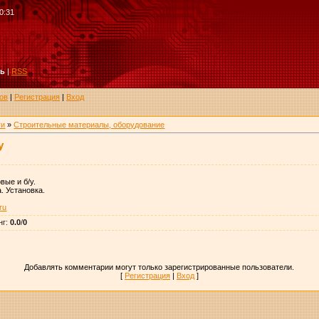
0:31
ть
|
RSS
ов
|
Регистрация
|
Вход
ги
»
Строительные материалы, оборудование
у
вые и б/у.
. Установка.
ru
нг
:
0.0
/
0
Добавлять комментарии могут только зарегистрированные пользователи.
[
Регистрация
|
Вход
]