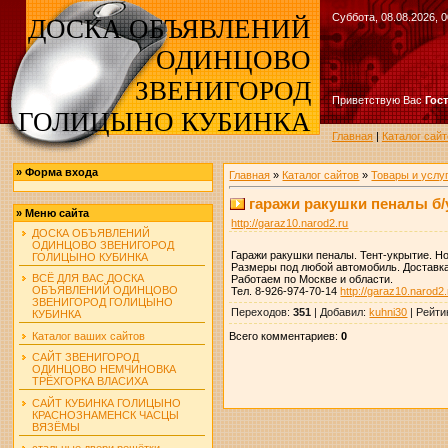
Суббота, 08.08.2026, 0
ДОСКА ОБЪЯВЛЕНИЙ
ОДИНЦОВО
ЗВЕНИГОРОД
Приветствую Вас
Гос
ГОЛИЦЫНО КУБИНКА
Главная
|
Каталог сайт
»
Форма входа
Главная
»
Каталог сайтов
»
Товары и услу
гаражи ракушки пеналы б/
»
Меню сайта
http://garaz10.narod2.ru
ДОСКА ОБЪЯВЛЕНИЙ
ОДИНЦОВО ЗВЕНИГОРОД
Гаражи ракушки пеналы. Тент-укрытие. Но
ГОЛИЦЫНО КУБИНКА
Размеры под любой автомобиль. Доставка
ВСЁ ДЛЯ ВАС ДОСКА
Работаем по Москве и области.
ОБЪЯВЛЕНИЙ ОДИНЦОВО
Тел. 8-926-974-70-14
http://garaz10.narod2.
ЗВЕНИГОРОД ГОЛИЦЫНО
Переходов
:
351
|
Добавил
:
kuhni30
|
Рейти
КУБИНКА
Всего комментариев
:
0
Каталог ваших сайтов
САЙТ ЗВЕНИГОРОД
ОДИНЦОВО НЕМЧИНОВКА
ТРЁХГОРКА ВЛАСИХА
САЙТ КУБИНКА ГОЛИЦЫНО
КРАСНОЗНАМЕНСК ЧАСЦЫ
ВЯЗЁМЫ
стальные двери решётки