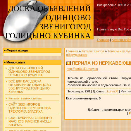
Воскресенье, 09.08.20
ДОСКА ОБЪЯВЛЕНИЙ
ОДИНЦОВО
ЗВЕНИГОРОД
Приветствую Вас
Гос
ГОЛИЦЫНО КУБИНКА
Главная
|
Каталог сайт
»
Форма входа
Главная
»
Каталог сайтов
»
Товары и услуг
оборудование
ПЕРИЛА ИЗ НЕРЖАВЕЮЩ
»
Меню сайта
ДОСКА ОБЪЯВЛЕНИЙ
http://perila111.moy.su
ОДИНЦОВО ЗВЕНИГОРОД
ГОЛИЦЫНО КУБИНКА
Перила из нержавеющей стали. Поруч
ВСЁ ДЛЯ ВАС ДОСКА
нержавеющей стали.
ОБЪЯВЛЕНИЙ ОДИНЦОВО
Работаем по москве и подмосковью. Зв. 8.
ЗВЕНИГОРОД ГОЛИЦЫНО
Переходов
:
278
|
Добавил
:
kuhni30
|
Рейтин
КУБИНКА
Всего комментариев
:
0
Каталог ваших сайтов
САЙТ ЗВЕНИГОРОД
ОДИНЦОВО НЕМЧИНОВКА
Добавлять комментарии могу
ТРЁХГОРКА ВЛАСИХА
[
Р
САЙТ КУБИНКА ГОЛИЦЫНО
КРАСНОЗНАМЕНСК ЧАСЦЫ
ВЯЗЁМЫ
стальные двери решётки