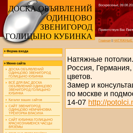
Воскресенье, 09.08.20
ДОСКА ОБЪЯВЛЕНИЙ
ОДИНЦОВО
ЗВЕНИГОРОД
Приветствую Вас
Гос
ГОЛИЦЫНО КУБИНКА
Главная
|
НАТЯЖНЫЕ 
»
Форма входа
Натяжные потолки.
»
Меню сайта
Россия, Германия
ДОСКА ОБЪЯВЛЕНИЙ
ОДИНЦОВО ЗВЕНИГОРОД
цветов.
ГОЛИЦЫНО КУБИНКА
Замер и консульта
ВСЁ ДЛЯ ВАС ДОСКА
ОБЪЯВЛЕНИЙ ОДИНЦОВО
ЗВЕНИГОРОД ГОЛИЦЫНО
по москве и подмос
КУБИНКА
Каталог ваших сайтов
14-07
http://potolci
САЙТ ЗВЕНИГОРОД
ОДИНЦОВО НЕМЧИНОВКА
ТРЁХГОРКА ВЛАСИХА
САЙТ КУБИНКА ГОЛИЦЫНО
КРАСНОЗНАМЕНСК ЧАСЦЫ
ВЯЗЁМЫ
стальные двери решётки