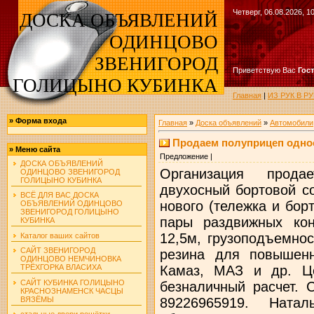
Четверг, 06.08.2026, 1
ДОСКА ОБЪЯВЛЕНИЙ
ОДИНЦОВО
ЗВЕНИГОРОД
Приветствую Вас
Гос
ГОЛИЦЫНО КУБИНКА
Главная
|
ИЗ РУК В 
»
Форма входа
Главная
»
Доска объявлений
»
Автомобили
Продаем полуприцеп одно
»
Меню сайта
Предложение |
ДОСКА ОБЪЯВЛЕНИЙ
Организация прода
ОДИНЦОВО ЗВЕНИГОРОД
ГОЛИЦЫНО КУБИНКА
двухосный бортовой со
ВСЁ ДЛЯ ВАС ДОСКА
нового (тележка и борт
ОБЪЯВЛЕНИЙ ОДИНЦОВО
ЗВЕНИГОРОД ГОЛИЦЫНО
пары раздвижных кон
КУБИНКА
12,5м, грузоподъемнос
Каталог ваших сайтов
САЙТ ЗВЕНИГОРОД
резина для повышенн
ОДИНЦОВО НЕМЧИНОВКА
Камаз, МАЗ и др. Ц
ТРЁХГОРКА ВЛАСИХА
САЙТ КУБИНКА ГОЛИЦЫНО
безналичный расчет. 
КРАСНОЗНАМЕНСК ЧАСЦЫ
ВЯЗЁМЫ
89226965919. Натал
стальные двери решётки