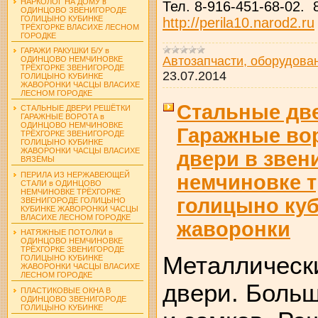
НАРКОЛОГ НА ДОМУ в
Тел. 8-916-451-68-02. 
ОДИНЦОВО ЗВЕНИГОРОДЕ
ГОЛИЦЫНО КУБИНКЕ
http://perila10.narod2.ru
ТРЁХГОРКЕ ВЛАСИХЕ ЛЕСНОМ
ГОРОДКЕ
ГАРАЖИ РАКУШКИ Б/У в
Автозапчасти, оборудова
ОДИНЦОВО НЕМЧИНОВКЕ
ТРЁХГОРКЕ ЗВЕНИГОРОДЕ
23.07.2014
ГОЛИЦЫНО КУБИНКЕ
ЖАВОРОНКИ ЧАСЦЫ ВЛАСИХЕ
ЛЕСНОМ ГОРОДКЕ
Стальные дв
СТАЛЬНЫЕ ДВЕРИ РЕШЁТКИ
ГАРАЖНЫЕ ВОРОТА в
ОДИНЦОВО НЕМЧИНОВКЕ
Гаражные во
ТРЁХГОРКЕ ЗВЕНИГОРОДЕ
ГОЛИЦЫНО КУБИНКЕ
ЖАВОРОНКИ ЧАСЦЫ ВЛАСИХЕ
двери в звен
ВЯЗЁМЫ
ПЕРИЛА ИЗ НЕРЖАВЕЮЩЕЙ
немчиновке т
СТАЛИ в ОДИНЦОВО
НЕМЧИНОВКЕ ТРЁХГОРКЕ
голицыно ку
ЗВЕНИГОРОДЕ ГОЛИЦЫНО
КУБИНКЕ ЖАВОРОНКИ ЧАСЦЫ
ВЛАСИХЕ ЛЕСНОМ ГОРОДКЕ
жаворонки
НАТЯЖНЫЕ ПОТОЛКИ в
ОДИНЦОВО НЕМЧИНОВКЕ
ТРЁХГОРКЕ ЗВЕНИГОРОДЕ
Металлическ
ГОЛИЦЫНО КУБИНКЕ
ЖАВОРОНКИ ЧАСЦЫ ВЛАСИХЕ
ЛЕСНОМ ГОРОДКЕ
двери. Больш
ПЛАСТИКОВЫЕ ОКНА В
ОДИНЦОВО ЗВЕНИГОРОДЕ
ГОЛИЦЫНО КУБИНКЕ