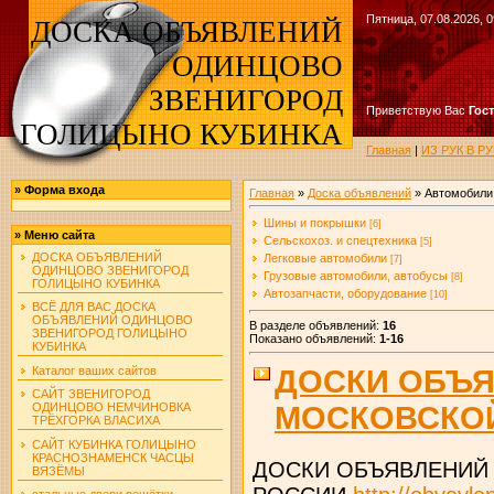
Пятница, 07.08.2026, 0
ДОСКА ОБЪЯВЛЕНИЙ
ОДИНЦОВО
ЗВЕНИГОРОД
Приветствую Вас
Гос
ГОЛИЦЫНО КУБИНКА
Главная
|
ИЗ РУК В 
»
Форма входа
Главная
»
Доска объявлений
» Автомобили
Шины и покрышки
[6]
»
Меню сайта
Сельскохоз. и спецтехника
[5]
ДОСКА ОБЪЯВЛЕНИЙ
Легковые автомобили
[7]
ОДИНЦОВО ЗВЕНИГОРОД
Грузовые автомобили, автобусы
[8]
ГОЛИЦЫНО КУБИНКА
Автозапчасти, оборудование
[10]
ВСЁ ДЛЯ ВАС ДОСКА
ОБЪЯВЛЕНИЙ ОДИНЦОВО
В разделе объявлений
:
16
ЗВЕНИГОРОД ГОЛИЦЫНО
Показано объявлений
:
1-16
КУБИНКА
Каталог ваших сайтов
ДОСКИ ОБЪЯ
САЙТ ЗВЕНИГОРОД
МОСКОВСКОЙ
ОДИНЦОВО НЕМЧИНОВКА
ТРЁХГОРКА ВЛАСИХА
САЙТ КУБИНКА ГОЛИЦЫНО
КРАСНОЗНАМЕНСК ЧАСЦЫ
ДОСКИ ОБЪЯВЛЕНИЙ
ВЯЗЁМЫ
стальные двери решётки