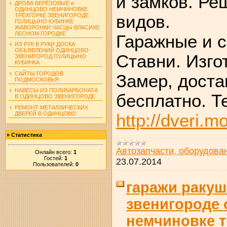
и замков. Ре
ДРОВА БЕРЁЗОВЫЕ в
ОДИНЦОВО НЕМЧИНОВКЕ
видов.
ТРЁХГОРКЕ ЗВЕНИГОРОДЕ
ГОЛИЦЫНО КУБИНКЕ
ЖАВОРОНКИ ЧАСЦЫ ВЛАСИХЕ
ЛЕСНОМ ГОРОДКЕ
Гаражные и с
ИЗ РУК В РУКИ ДОСКА
ОБЪЯВЛЕНИЙ ОДИНЦОВО
Ставни. Изго
ЗВЕНИГОРОД ГОЛИЦЫНО
КУБИНКА
САЙТЫ ГОРОДОВ
Замер, доста
ПОДМОСКОВЬЯ
НАВЕСЫ ИЗ ПОЛИКАРБОНАТА
бесплатно. Те
В ОДИНЦОВО ЗВЕНИГОРОДЕ
РЕМОНТ МЕТАЛЛИЧЕСКИХ
ДВЕРЕЙ В ОДИНЦОВО
http://dveri.m
»
Статистика
Автозапчасти, оборудова
Онлайн всего:
1
Гостей:
1
23.07.2014
Пользователей:
0
гаражи ракуш
звенигороде
немчиновке т