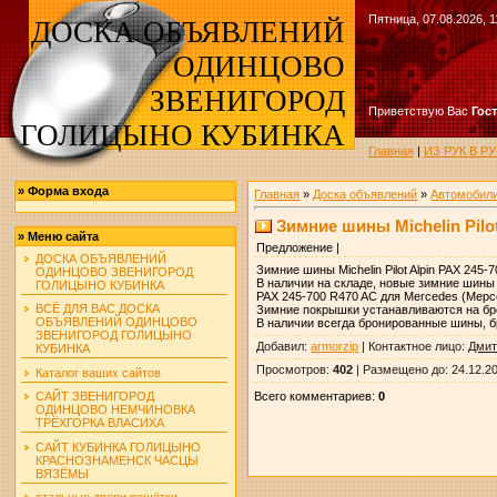
Пятница, 07.08.2026, 1
ДОСКА ОБЪЯВЛЕНИЙ
ОДИНЦОВО
ЗВЕНИГОРОД
Приветствую Вас
Гос
ГОЛИЦЫНО КУБИНКА
Главная
|
ИЗ РУК В 
»
Форма входа
Главная
»
Доска объявлений
»
Автомобил
Зимние шины Miсhelin Pilo
»
Меню сайта
Предложение |
ДОСКА ОБЪЯВЛЕНИЙ
Зимние шины Miсhelin Pilot Alpin PAX 24
ОДИНЦОВО ЗВЕНИГОРОД
В наличии на складе, новые зимние шины 
ГОЛИЦЫНО КУБИНКА
PAX 245-700 R470 AC для Mercedes (Мерс
ВСЁ ДЛЯ ВАС ДОСКА
Зимние покрышки устанавливаются на бр
ОБЪЯВЛЕНИЙ ОДИНЦОВО
В наличии всегда бронированные шины, б
ЗВЕНИГОРОД ГОЛИЦЫНО
Добавил
:
armorzip
|
Контактное лицо
:
Дмит
КУБИНКА
Просмотров
:
402
|
Размещено до
: 24.12.2
Каталог ваших сайтов
Всего комментариев
:
0
САЙТ ЗВЕНИГОРОД
ОДИНЦОВО НЕМЧИНОВКА
ТРЁХГОРКА ВЛАСИХА
САЙТ КУБИНКА ГОЛИЦЫНО
КРАСНОЗНАМЕНСК ЧАСЦЫ
ВЯЗЁМЫ
стальные двери решётки