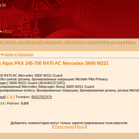
1:55
ть
|
RSS
РУКИ ДОСКА ОБЪЯВЛЕНИЙ ОДИНЦОВО ЗВЕНИГОРОД КУБИНКА
|
Регистрация
|
Вход
и
»
Шины и покрышки
t Alpin PAX 245-700 R470 AC Mercedes S600 W221
5-700 R470 AC Mercedes S600 W221 Guard
без шипов (резина, бронированные покрышки) Michelin Pilot Primacy
едес) S600 W221 Guard (A016401371051).
онированный Mercedes (Мерседес-Бенц) S600 W221 Guard.
ронированные колеса, бронированные покрышки, бронированная резина, резина Michel
рий
E
W
|
Телефон
:
89257557679
014 |
Рейтинг
:
0.0
/
0
Добавлять комментарии могут только зарегистрированные пользователи.
[
Регистрация
|
Вход
]