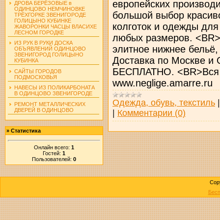
европейских производ
ДРОВА БЕРЁЗОВЫЕ в
ОДИНЦОВО НЕМЧИНОВКЕ
большой выбор красиво
ТРЁХГОРКЕ ЗВЕНИГОРОДЕ
ГОЛИЦЫНО КУБИНКЕ
колготок и одежды для
ЖАВОРОНКИ ЧАСЦЫ ВЛАСИХЕ
ЛЕСНОМ ГОРОДКЕ
любых размеров. <BR>
ИЗ РУК В РУКИ ДОСКА
элитное нижнее бельё,
ОБЪЯВЛЕНИЙ ОДИНЦОВО
ЗВЕНИГОРОД ГОЛИЦЫНО
Доставка по Москве и 
КУБИНКА
БЕСПЛАТНО. <BR>Вся 
САЙТЫ ГОРОДОВ
ПОДМОСКОВЬЯ
www.neglige.amarre.ru
НАВЕСЫ ИЗ ПОЛИКАРБОНАТА
В ОДИНЦОВО ЗВЕНИГОРОДЕ
Одежда, обувь, текстиль
РЕМОНТ МЕТАЛЛИЧЕСКИХ
ДВЕРЕЙ В ОДИНЦОВО
|
Комментарии (0)
»
Статистика
Онлайн всего:
1
Гостей:
1
Пользователей:
0
Cop
Бесп