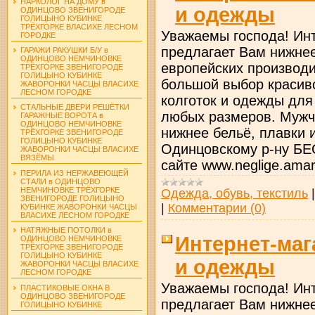
НАРКОЛОГ НА ДОМУ в
и одежды
ОДИНЦОВО ЗВЕНИГОРОДЕ
ГОЛИЦЫНО КУБИНКЕ
ТРЁХГОРКЕ ВЛАСИХЕ ЛЕСНОМ
Уважаемы господа! Инт
ГОРОДКЕ
предлагает Вам нижнее
ГАРАЖИ РАКУШКИ Б/У в
ОДИНЦОВО НЕМЧИНОВКЕ
европейских производи
ТРЁХГОРКЕ ЗВЕНИГОРОДЕ
ГОЛИЦЫНО КУБИНКЕ
большой выбор красиво
ЖАВОРОНКИ ЧАСЦЫ ВЛАСИХЕ
ЛЕСНОМ ГОРОДКЕ
колготок и одежды для
СТАЛЬНЫЕ ДВЕРИ РЕШЁТКИ
любых размеров. Мужч
ГАРАЖНЫЕ ВОРОТА в
ОДИНЦОВО НЕМЧИНОВКЕ
нижнее бельё, плавки 
ТРЁХГОРКЕ ЗВЕНИГОРОДЕ
ГОЛИЦЫНО КУБИНКЕ
Одинцовскому р-ну Б
ЖАВОРОНКИ ЧАСЦЫ ВЛАСИХЕ
ВЯЗЁМЫ
сайте www.neglige.amar
ПЕРИЛА ИЗ НЕРЖАВЕЮЩЕЙ
СТАЛИ в ОДИНЦОВО
НЕМЧИНОВКЕ ТРЁХГОРКЕ
Одежда, обувь, текстиль
ЗВЕНИГОРОДЕ ГОЛИЦЫНО
|
Комментарии (0)
КУБИНКЕ ЖАВОРОНКИ ЧАСЦЫ
ВЛАСИХЕ ЛЕСНОМ ГОРОДКЕ
НАТЯЖНЫЕ ПОТОЛКИ в
Интернет-маг
ОДИНЦОВО НЕМЧИНОВКЕ
ТРЁХГОРКЕ ЗВЕНИГОРОДЕ
ГОЛИЦЫНО КУБИНКЕ
и одежды
ЖАВОРОНКИ ЧАСЦЫ ВЛАСИХЕ
ЛЕСНОМ ГОРОДКЕ
Уважаемы господа! Инт
ПЛАСТИКОВЫЕ ОКНА В
ОДИНЦОВО ЗВЕНИГОРОДЕ
предлагает Вам нижнее
ГОЛИЦЫНО КУБИНКЕ