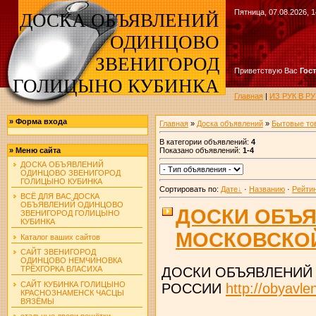
Пятница, 07.08.2026, 1
ДОСКА ОБЪЯВЛЕНИЙ
ОДИНЦОВО
ЗВЕНИГОРОД
Приветствую Вас
Гос
ГОЛИЦЫНО КУБИНКА
Главная
|
ИЗ РУК В 
»
Форма входа
Главная
»
Доска объявлений
»
Бытовые то
В категории объявлений
:
4
Показано объявлений
:
1-4
»
Меню сайта
ДОСКА ОБЪЯВЛЕНИЙ
ОДИНЦОВО ЗВЕНИГОРОД
ГОЛИЦЫНО КУБИНКА
Сортировать по
:
Дате
·
Названию
·
Рейти
ВСЁ ДЛЯ ВАС ДОСКА
ОБЪЯВЛЕНИЙ ОДИНЦОВО
ДОСКИ ОБЪЯ
ЗВЕНИГОРОД ГОЛИЦЫНО
КУБИНКА
МОСКОВСКОЙ
Каталог ваших сайтов
САЙТ ЗВЕНИГОРОД
ОДИНЦОВО НЕМЧИНОВКА
ТРЁХГОРКА ВЛАСИХА
ДОСКИ ОБЪЯВЛЕНИЙ
САЙТ КУБИНКА ГОЛИЦЫНО
РОССИИ
http://obyavle
КРАСНОЗНАМЕНСК ЧАСЦЫ
ВЯЗЁМЫ
стальные двери решётки