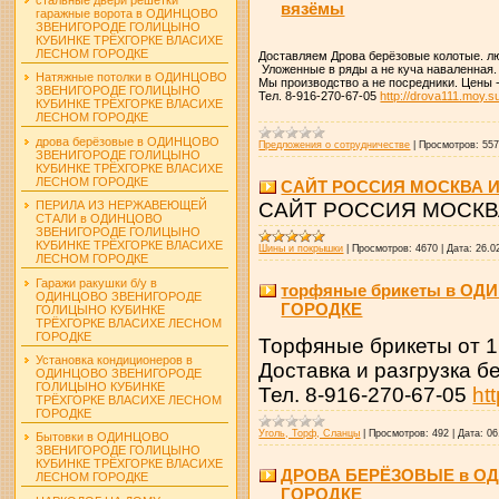
вязёмы
гаражные ворота в ОДИНЦОВО
ЗВЕНИГОРОДЕ ГОЛИЦЫНО
КУБИНКЕ ТРЁХГОРКЕ ВЛАСИХЕ
ЛЕСНОМ ГОРОДКЕ
Доставляем Дрова берёзовые колотые. люб
Уложенные в ряды а не куча наваленная. 
Натяжные потолки в ОДИНЦОВО
Мы производство а не посредники. Цены 
ЗВЕНИГОРОДЕ ГОЛИЦЫНО
Тел. 8-916-270-67-05
http://drova111.moy.s
КУБИНКЕ ТРЁХГОРКЕ ВЛАСИХЕ
ЛЕСНОМ ГОРОДКЕ
дрова берёзовые в ОДИНЦОВО
Предложения о сотрудничестве
|
Просмотров:
55
ЗВЕНИГОРОДЕ ГОЛИЦЫНО
КУБИНКЕ ТРЁХГОРКЕ ВЛАСИХЕ
ЛЕСНОМ ГОРОДКЕ
САЙТ РОССИЯ МОСКВА 
САЙТ РОССИЯ МОСКВ
ПЕРИЛА ИЗ НЕРЖАВЕЮЩЕЙ
СТАЛИ в ОДИНЦОВО
ЗВЕНИГОРОДЕ ГОЛИЦЫНО
КУБИНКЕ ТРЁХГОРКЕ ВЛАСИХЕ
Шины и покрышки
|
Просмотров:
4670
|
Дата:
26.0
ЛЕСНОМ ГОРОДКЕ
Гаражи ракушки б/у в
торфяные брикеты в О
ОДИНЦОВО ЗВЕНИГОРОДЕ
ГОРОДКЕ
ГОЛИЦЫНО КУБИНКЕ
ТРЁХГОРКЕ ВЛАСИХЕ ЛЕСНОМ
ГОРОДКЕ
Торфяные брикеты от 1 
Установка кондиционеров в
Доставка и разгрузка б
ОДИНЦОВО ЗВЕНИГОРОДЕ
ГОЛИЦЫНО КУБИНКЕ
Тел. 8-916-270-67-05
ht
ТРЁХГОРКЕ ВЛАСИХЕ ЛЕСНОМ
ГОРОДКЕ
Уголь, Торф, Сланцы
|
Просмотров:
492
|
Дата:
06
Бытовки в ОДИНЦОВО
ЗВЕНИГОРОДЕ ГОЛИЦЫНО
КУБИНКЕ ТРЁХГОРКЕ ВЛАСИХЕ
ДРОВА БЕРЁЗОВЫЕ в О
ЛЕСНОМ ГОРОДКЕ
ГОРОДКЕ