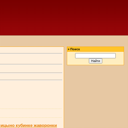
»
Поиск
олицыно кубинке жаворонки