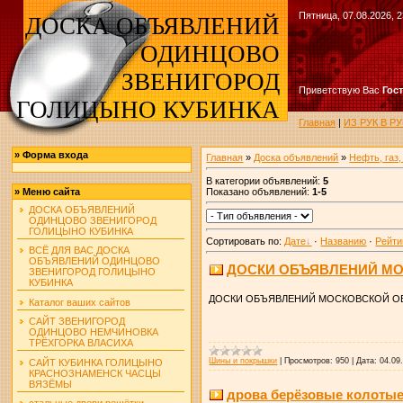
Пятница, 07.08.2026, 2
ДОСКА ОБЪЯВЛЕНИЙ
ОДИНЦОВО
ЗВЕНИГОРОД
Приветствую Вас
Гос
ГОЛИЦЫНО КУБИНКА
Главная
|
ИЗ РУК В 
»
Форма входа
Главная
»
Доска объявлений
»
Нефть, газ,
В категории объявлений
:
5
Показано объявлений
:
1-5
»
Меню сайта
ДОСКА ОБЪЯВЛЕНИЙ
ОДИНЦОВО ЗВЕНИГОРОД
ГОЛИЦЫНО КУБИНКА
Сортировать по
:
Дате
·
Названию
·
Рейти
ВСЁ ДЛЯ ВАС ДОСКА
ОБЪЯВЛЕНИЙ ОДИНЦОВО
ДОСКИ ОБЪЯВЛЕНИЙ МО
ЗВЕНИГОРОД ГОЛИЦЫНО
КУБИНКА
ДОСКИ ОБЪЯВЛЕНИЙ МОСКОВСКОЙ О
Каталог ваших сайтов
САЙТ ЗВЕНИГОРОД
ОДИНЦОВО НЕМЧИНОВКА
ТРЁХГОРКА ВЛАСИХА
Шины и покрышки
|
Просмотров:
950
|
Дата:
04.09
САЙТ КУБИНКА ГОЛИЦЫНО
КРАСНОЗНАМЕНСК ЧАСЦЫ
ВЯЗЁМЫ
дрова берёзовые колотые
стальные двери решётки