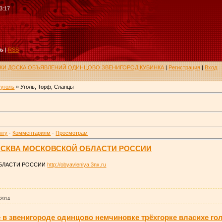
3:17
ть
|
RSS
РУКИ ДОСКА ОБЪЯВЛЕНИЙ ОДИНЦОВО ЗВЕНИГОРОД КУБИНКА
|
Регистрация
|
Вход
 уголь
» Уголь, Торф, Сланцы
нгу
·
Комментариям
·
Просмотрам
СКВА МОСКОВСКОЙ ОБЛАСТИ РОССИИ
БЛАСТИ РОССИИ
http://obyavleniya.3nx.ru
.2014
 в звенигороде одинцово немчиновке трёхгорке власихе г