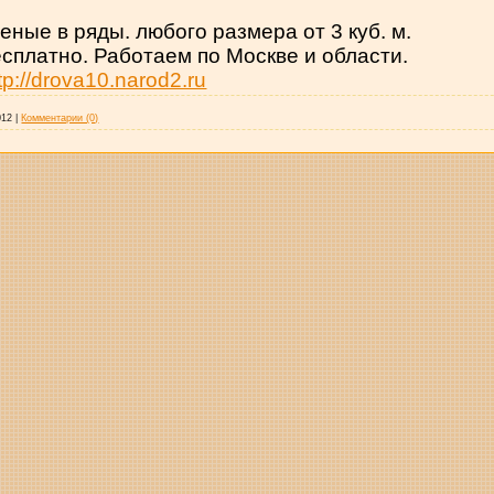
ные в ряды. любого размера от 3 куб. м.
есплатно. Работаем по Москве и области.
tp://drova10.narod2.ru
012
|
Комментарии (0)