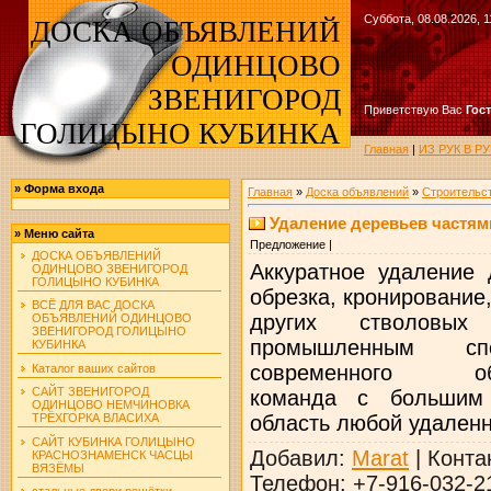
Суббота, 08.08.2026, 1
ДОСКА ОБЪЯВЛЕНИЙ
ОДИНЦОВО
ЗВЕНИГОРОД
Приветствую Вас
Гос
ГОЛИЦЫНО КУБИНКА
Главная
|
ИЗ РУК В 
»
Форма входа
Главная
»
Доска объявлений
»
Строительс
Удаление деревьев частям
»
Меню сайта
Предложение |
ДОСКА ОБЪЯВЛЕНИЙ
Аккуратное удаление 
ОДИНЦОВО ЗВЕНИГОРОД
ГОЛИЦЫНО КУБИНКА
обрезка, кронирование
ВСЁ ДЛЯ ВАС ДОСКА
других стволовых 
ОБЪЯВЛЕНИЙ ОДИНЦОВО
ЗВЕНИГОРОД ГОЛИЦЫНО
промышленным сп
КУБИНКА
современного обор
Каталог ваших сайтов
САЙТ ЗВЕНИГОРОД
команда с большим 
ОДИНЦОВО НЕМЧИНОВКА
область любой удаленн
ТРЁХГОРКА ВЛАСИХА
САЙТ КУБИНКА ГОЛИЦЫНО
Добавил
:
Marat
|
Конта
КРАСНОЗНАМЕНСК ЧАСЦЫ
ВЯЗЁМЫ
Телефон
:
+7-916-032-2
стальные двери решётки