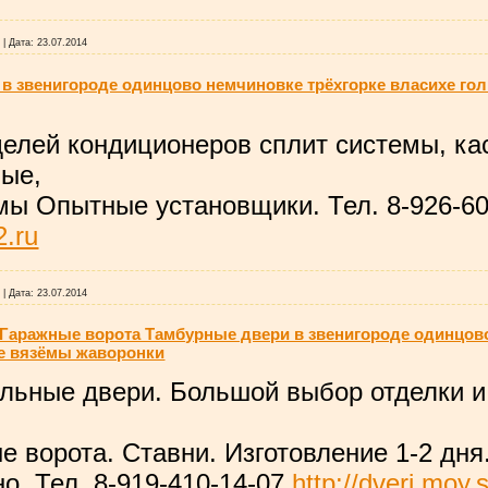
5
|
Дата:
23.07.2014
 в звенигороде одинцово немчиновке трёхгорке власихе го
делей кондиционеров сплит системы, ка
ные,
мы Опытные установщики. Тел. 8-926-60
2.ru
6
|
Дата:
23.07.2014
Гаражные ворота Тамбурные двери в звенигороде одинцово
е вязёмы жаворонки
льные двери. Большой выбор отделки и
 ворота. Ставни. Изготовление 1-2 дня
о. Тел. 8-919-410-14-07
http://dveri.moy.