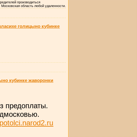
вредителей производиться
Московская область любой удаленности.
ласихе голицыно кубинке
ыно кубинке жаворонки
з предоплаты.
одмосковью.
/potolci.narod2.ru