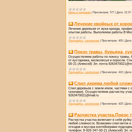
Шины и покрышки
|
Просмотров:
577
|
Дата:
22.07
Лечение хвойных от корое
Лечение деревьев от жука-кроеда, профи
опытом работы. Выполняем работы В Мос
Ландшафты, озеленение
|
Просмотров:
405
|
Дата
Покос травы, бурьяна, сух
Осуществляем работы по покосу травы, б
от кустарника, мелколесья и поросли. Сп
00-21 (Алексей) Эл. почта 9263470021@ma
Ландшафты, озеленение
|
Просмотров:
410
|
Дата
Спил дерева любой сложн
Спил деревьев с земли и/или, частями с
газонами). Осуществляем расчистку участ
9263470021@mail.ru
Ландшафты, озеленение
|
Просмотров:
425
|
Дата
Расчистка участка.Покос 
Расчистка участка включает в себя рубку
любой сложности. Возможен спил веток и
отходов и мусора контейнерами подходящ
телефон: 8-926-347-00-21 (Алексей) Эл. 