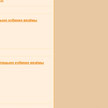
цыно кубинке вязёмы
голицыно кубинке вязёмы