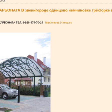
.2014
ОНАТА В звенигороде одинцово немчиновке трёхгорке в
РБОНАТА ТЕЛ. 8-926-974-70-14
http://naves14.moy.su