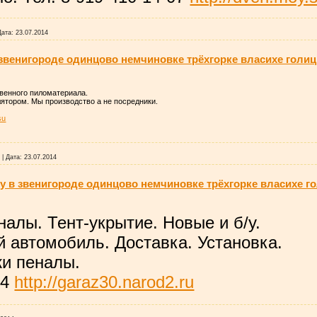
Дата:
23.07.2014
звенигороде одинцово немчиновке трёхгорке власихе голи
венного пиломатериала.
ятором. Мы производство а не посредники.
su
0
|
Дата:
23.07.2014
/у в звенигороде одинцово немчиновке трёхгорке власихе 
алы. Тент-укрытие. Новые и б/у.
 автомобиль. Доставка. Установка.
жи пеналы.
14
http://garaz30.narod2.ru