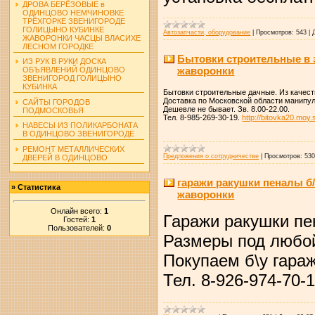
ДРОВА БЕРЁЗОВЫЕ в
ОДИНЦОВО НЕМЧИНОВКЕ
ТРЁХГОРКЕ ЗВЕНИГОРОДЕ
ГОЛИЦЫНО КУБИНКЕ
Автозапчасти, оборудование
|
Просмотров:
543
|
ЖАВОРОНКИ ЧАСЦЫ ВЛАСИХЕ
ЛЕСНОМ ГОРОДКЕ
Бытовки строительные в 
ИЗ РУК В РУКИ ДОСКА
жаворонки
ОБЪЯВЛЕНИЙ ОДИНЦОВО
ЗВЕНИГОРОД ГОЛИЦЫНО
КУБИНКА
Бытовки строительные дачные. Из качест
Доставка по Московской области манипул
САЙТЫ ГОРОДОВ
Дешевле не бывает. Зв. 8.00-22.00.
ПОДМОСКОВЬЯ
Тел. 8-985-269-30-19.
http://bitovka20.moy.
НАВЕСЫ ИЗ ПОЛИКАРБОНАТА
В ОДИНЦОВО ЗВЕНИГОРОДЕ
РЕМОНТ МЕТАЛЛИЧЕСКИХ
Предложения о сотрудничестве
|
Просмотров:
53
ДВЕРЕЙ В ОДИНЦОВО
гаражи ракушки пеналы б
»
Статистика
жаворонки
Онлайн всего:
1
Гаражи ракушки пен
Гостей:
1
Пользователей:
0
Размеры под любой
Покупаем б\у гара
Тел. 8-926-974-70-