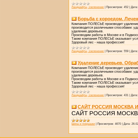
Ландшафты, озеленение
|
Просмотров:
452
|
Дата
Борьба с короедом. Лечен
Компания ПОЛЕСЬЕ производит удаление 
производится различными способами: уд
удалению деревьев.
Производим работы в Москве и в Подмос
Также компания ПОЛЕСЬЕ оказывает услуг
Здоровый лес - наша профессия!
Ландшафты, озеленение
|
Просмотров:
559
|
Дата
Удаление деревьев. Обраб
Компания ПОЛЕСЬЕ производит удаление 
производится различными способами: уд
удалению деревьев.
Производим работы в Москве и в Подмос
Также компания ПОЛЕСЬЕ оказывает услуг
Здоровый лес - наша профессия!
Ландшафты, озеленение
|
Просмотров:
431
|
Дата
САЙТ РОССИЯ МОСКВА 
САЙТ РОССИЯ МОСКВ
Шины и покрышки
|
Просмотров:
4670
|
Дата:
26.0