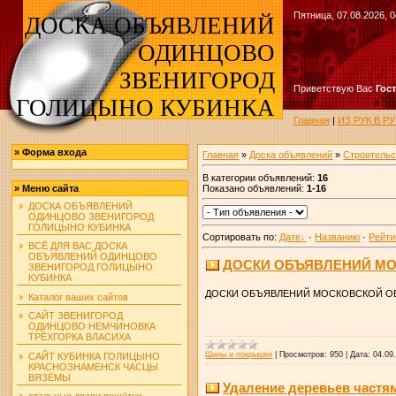
Пятница, 07.08.2026, 0
ДОСКА ОБЪЯВЛЕНИЙ
ОДИНЦОВО
ЗВЕНИГОРОД
Приветствую Вас
Гос
ГОЛИЦЫНО КУБИНКА
Главная
|
ИЗ РУК В 
»
Форма входа
Главная
»
Доска объявлений
»
Строительс
В категории объявлений
:
16
Показано объявлений
:
1-16
»
Меню сайта
ДОСКА ОБЪЯВЛЕНИЙ
ОДИНЦОВО ЗВЕНИГОРОД
ГОЛИЦЫНО КУБИНКА
Сортировать по
:
Дате
·
Названию
·
Рейти
ВСЁ ДЛЯ ВАС ДОСКА
ОБЪЯВЛЕНИЙ ОДИНЦОВО
ДОСКИ ОБЪЯВЛЕНИЙ МО
ЗВЕНИГОРОД ГОЛИЦЫНО
КУБИНКА
ДОСКИ ОБЪЯВЛЕНИЙ МОСКОВСКОЙ О
Каталог ваших сайтов
САЙТ ЗВЕНИГОРОД
ОДИНЦОВО НЕМЧИНОВКА
ТРЁХГОРКА ВЛАСИХА
Шины и покрышки
|
Просмотров:
950
|
Дата:
04.09
САЙТ КУБИНКА ГОЛИЦЫНО
КРАСНОЗНАМЕНСК ЧАСЦЫ
ВЯЗЁМЫ
Удаление деревьев частя
стальные двери решётки