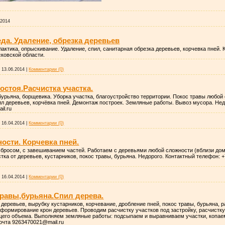
.2014
да. Удаление, обрезка деревьев
лактика, опрыскивание. Удаление, спил, санитарная обрезка деревьев, корчевка пней
ковской области.
:
13.06.2014
|
Комментарии (0)
остоя.Расчистка участка.
урьяна, борщевика. Уборка участка, благоустройство территории. Покос травы любой
ил деревьев, корчёвка пней. Демонтаж построек. Земляные работы. Вывоз мусора. Нед
il.ru
:
16.04.2014
|
Комментарии (0)
ости. Корчевка пней.
 сбросом, с завешиванием частей. Работаем с деревьями любой сложности (вблизи дом
ка от деревьев, кустарников, покос травы, бурьяна. Недорого. Контактный телефон: +7
:
16.04.2014
|
Комментарии (0)
травы,бурьяна.Спил дерева.
 деревьев, вырубку кустарников, корчевание, дробление пней, покос травы, бурьяна,
 формирование крон деревьев. Проводим расчистку участков под застройку, расчист
его объема. Выполняем земляные работы: подсыпаем и выравниваем участки, копаем 
почта 9263470021@mail.ru