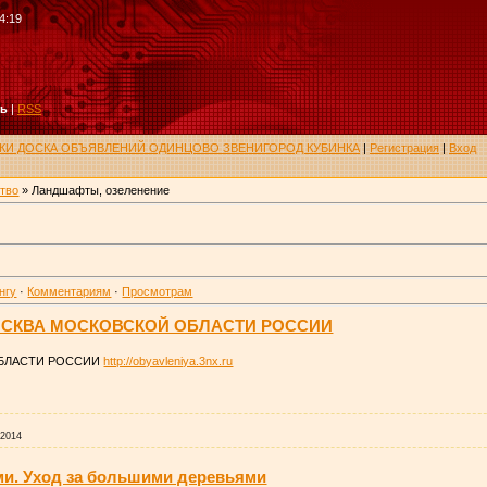
4:19
ть
|
RSS
РУКИ ДОСКА ОБЪЯВЛЕНИЙ ОДИНЦОВО ЗВЕНИГОРОД КУБИНКА
|
Регистрация
|
Вход
тво
» Ландшафты, озеленение
нгу
·
Комментариям
·
Просмотрам
СКВА МОСКОВСКОЙ ОБЛАСТИ РОССИИ
БЛАСТИ РОССИИ
http://obyavleniya.3nx.ru
.2014
ми. Уход за большими деревьями