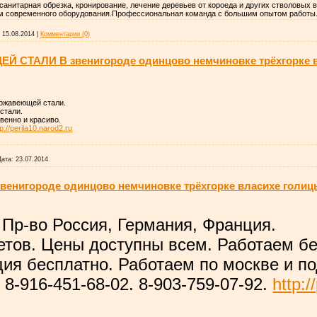
 санитарная обрезка, кронирование, лечение деревьев от короеда и других стволовых 
 современного оборудования.Профессиональная команда с большим опытом работы. 
:
15.08.2014
|
Комментарии (0)
СТАЛИ В звенигороде одинцово немчиновке трёхгорке в
ержавеющей стали.
стали.
венно и красиво.
tp://perila10.narod2.ru
Дата:
23.07.2014
нигороде одинцово немчиновке трёхгорке власихе голиц
 Пр-во Россия, Германия, Франция.
тов. Цены доступны всем. Работаем бе
ция бесплатно. Работаем по москве и п
. 8-916-451-68-02. 8-903-759-07-92.
http:/