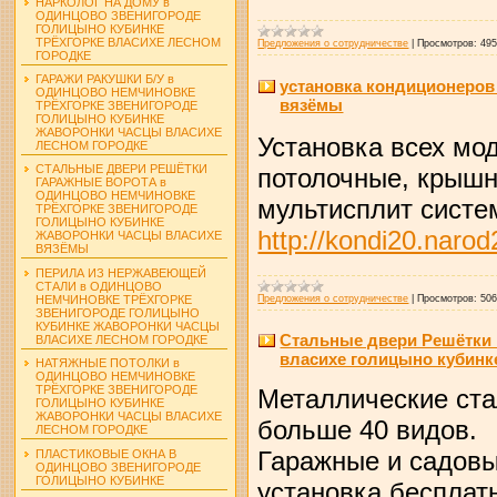
НАРКОЛОГ НА ДОМУ в
ОДИНЦОВО ЗВЕНИГОРОДЕ
ГОЛИЦЫНО КУБИНКЕ
ТРЁХГОРКЕ ВЛАСИХЕ ЛЕСНОМ
Предложения о сотрудничестве
|
Просмотров:
49
ГОРОДКЕ
ГАРАЖИ РАКУШКИ Б/У в
установка кондиционеров
ОДИНЦОВО НЕМЧИНОВКЕ
вязёмы
ТРЁХГОРКЕ ЗВЕНИГОРОДЕ
ГОЛИЦЫНО КУБИНКЕ
ЖАВОРОНКИ ЧАСЦЫ ВЛАСИХЕ
Установка всех мо
ЛЕСНОМ ГОРОДКЕ
СТАЛЬНЫЕ ДВЕРИ РЕШЁТКИ
потолочные, крыш
ГАРАЖНЫЕ ВОРОТА в
ОДИНЦОВО НЕМЧИНОВКЕ
мультисплит систе
ТРЁХГОРКЕ ЗВЕНИГОРОДЕ
ГОЛИЦЫНО КУБИНКЕ
http://kondi20.narod
ЖАВОРОНКИ ЧАСЦЫ ВЛАСИХЕ
ВЯЗЁМЫ
ПЕРИЛА ИЗ НЕРЖАВЕЮЩЕЙ
СТАЛИ в ОДИНЦОВО
НЕМЧИНОВКЕ ТРЁХГОРКЕ
Предложения о сотрудничестве
|
Просмотров:
50
ЗВЕНИГОРОДЕ ГОЛИЦЫНО
КУБИНКЕ ЖАВОРОНКИ ЧАСЦЫ
Стальные двери Решётки 
ВЛАСИХЕ ЛЕСНОМ ГОРОДКЕ
власихе голицыно кубинк
НАТЯЖНЫЕ ПОТОЛКИ в
ОДИНЦОВО НЕМЧИНОВКЕ
ТРЁХГОРКЕ ЗВЕНИГОРОДЕ
Металлические ста
ГОЛИЦЫНО КУБИНКЕ
ЖАВОРОНКИ ЧАСЦЫ ВЛАСИХЕ
больше 40 видов.
ЛЕСНОМ ГОРОДКЕ
Гаражные и садовые
ПЛАСТИКОВЫЕ ОКНА В
ОДИНЦОВО ЗВЕНИГОРОДЕ
ГОЛИЦЫНО КУБИНКЕ
установка бесплатн