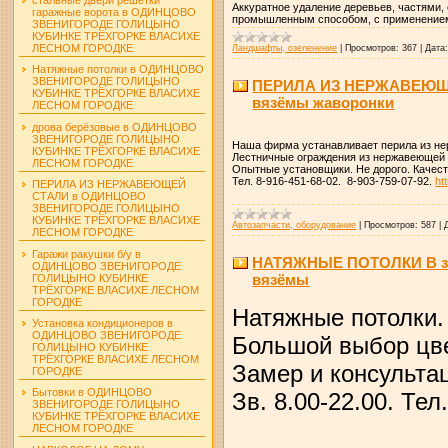
Аккуратное удаление деревьев, частями,
гаражные ворота в ОДИНЦОВО
промышленным способом, с применением
ЗВЕНИГОРОДЕ ГОЛИЦЫНО
КУБИНКЕ ТРЁХГОРКЕ ВЛАСИХЕ
ЛЕСНОМ ГОРОДКЕ
Ландшафты, озеленение
|
Просмотров:
367
|
Дата
Натяжные потолки в ОДИНЦОВО
ЗВЕНИГОРОДЕ ГОЛИЦЫНО
ПЕРИЛА ИЗ НЕРЖАВЕЮЩЕЙ 
КУБИНКЕ ТРЁХГОРКЕ ВЛАСИХЕ
вязёмы жаворонки
ЛЕСНОМ ГОРОДКЕ
дрова берёзовые в ОДИНЦОВО
ЗВЕНИГОРОДЕ ГОЛИЦЫНО
Наша фирма устанавливает перила из н
КУБИНКЕ ТРЁХГОРКЕ ВЛАСИХЕ
Лестничные ограждения из нержавеющей 
ЛЕСНОМ ГОРОДКЕ
Опытные установщики. Не дорого. Качест
Тел. 8-916-451-68-02. 8-903-759-07-92.
ht
ПЕРИЛА ИЗ НЕРЖАВЕЮЩЕЙ
СТАЛИ в ОДИНЦОВО
ЗВЕНИГОРОДЕ ГОЛИЦЫНО
КУБИНКЕ ТРЁХГОРКЕ ВЛАСИХЕ
Автозапчасти, оборудование
|
Просмотров:
587
|
ЛЕСНОМ ГОРОДКЕ
Гаражи ракушки б/у в
НАТЯЖНЫЕ ПОТОЛКИ В зве
ОДИНЦОВО ЗВЕНИГОРОДЕ
вязёмы
ГОЛИЦЫНО КУБИНКЕ
ТРЁХГОРКЕ ВЛАСИХЕ ЛЕСНОМ
ГОРОДКЕ
Натяжные потолки.
Установка кондиционеров в
ОДИНЦОВО ЗВЕНИГОРОДЕ
Большой выбор цве
ГОЛИЦЫНО КУБИНКЕ
ТРЁХГОРКЕ ВЛАСИХЕ ЛЕСНОМ
Замер и консульта
ГОРОДКЕ
Бытовки в ОДИНЦОВО
Зв. 8.00-22.00. Тел
ЗВЕНИГОРОДЕ ГОЛИЦЫНО
КУБИНКЕ ТРЁХГОРКЕ ВЛАСИХЕ
ЛЕСНОМ ГОРОДКЕ