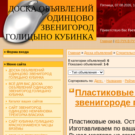
Пятница, 07.08.2026, 1
ДОСКА ОБЪЯВЛЕНИЙ
ОДИНЦОВО
ЗВЕНИГОРОД
Приветствую Вас
Гос
ГОЛИЦЫНО КУБИНКА
Главная
|
ИЗ РУК В 
»
Форма входа
Главная
»
Доска объявлений
»
Строительс
В категории объявлений
:
6
Показано объявлений
:
1-6
»
Меню сайта
ДОСКА ОБЪЯВЛЕНИЙ
ОДИНЦОВО ЗВЕНИГОРОД
ГОЛИЦЫНО КУБИНКА
Сортировать по
:
Дате
·
Названию
·
Рейти
ВСЁ ДЛЯ ВАС ДОСКА
ОБЪЯВЛЕНИЙ ОДИНЦОВО
Пластиковые
ЗВЕНИГОРОД ГОЛИЦЫНО
КУБИНКА
звенигороде 
Каталог ваших сайтов
САЙТ ЗВЕНИГОРОД
ОДИНЦОВО НЕМЧИНОВКА
ТРЁХГОРКА ВЛАСИХА
Пластиковые окна. Ост
САЙТ КУБИНКА ГОЛИЦЫНО
КРАСНОЗНАМЕНСК ЧАСЦЫ
Изготавливаем по ваш
ВЯЗЁМЫ
стальные двери решётки