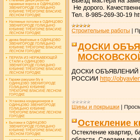
Выезд мастера на заме
гаражные ворота в ОДИНЦОВО
Не дорого. Качественн
ЗВЕНИГОРОДЕ ГОЛИЦЫНО
КУБИНКЕ ТРЁХГОРКЕ ВЛАСИХЕ
Тел. 8-985-269-30-19 htt
ЛЕСНОМ ГОРОДКЕ
Натяжные потолки в ОДИНЦОВО
ЗВЕНИГОРОДЕ ГОЛИЦЫНО
КУБИНКЕ ТРЁХГОРКЕ ВЛАСИХЕ
Строительные работы
|
П
ЛЕСНОМ ГОРОДКЕ
дрова берёзовые в ОДИНЦОВО
ДОСКИ ОБЪЯ
ЗВЕНИГОРОДЕ ГОЛИЦЫНО
КУБИНКЕ ТРЁХГОРКЕ ВЛАСИХЕ
ЛЕСНОМ ГОРОДКЕ
МОСКОВСКОЙ
ПЕРИЛА ИЗ НЕРЖАВЕЮЩЕЙ
СТАЛИ в ОДИНЦОВО
ЗВЕНИГОРОДЕ ГОЛИЦЫНО
КУБИНКЕ ТРЁХГОРКЕ ВЛАСИХЕ
ДОСКИ ОБЪЯВЛЕНИЙ
ЛЕСНОМ ГОРОДКЕ
РОССИИ
http://obyavle
Гаражи ракушки б/у в
ОДИНЦОВО ЗВЕНИГОРОДЕ
ГОЛИЦЫНО КУБИНКЕ
ТРЁХГОРКЕ ВЛАСИХЕ ЛЕСНОМ
ГОРОДКЕ
Установка кондиционеров в
ОДИНЦОВО ЗВЕНИГОРОДЕ
Шины и покрышки
|
Просм
ГОЛИЦЫНО КУБИНКЕ
ТРЁХГОРКЕ ВЛАСИХЕ ЛЕСНОМ
ГОРОДКЕ
Остекление к
Бытовки в ОДИНЦОВО
ЗВЕНИГОРОДЕ ГОЛИЦЫНО
КУБИНКЕ ТРЁХГОРКЕ ВЛАСИХЕ
Остекление квартир, б
ЛЕСНОМ ГОРОДКЕ
области. Сделаем все 