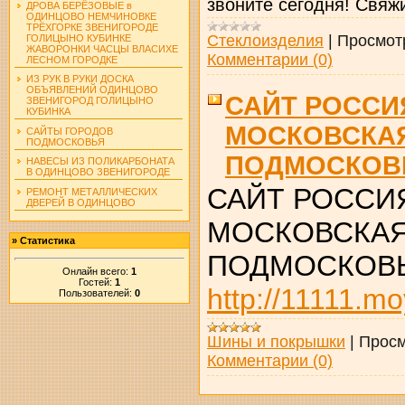
звоните сегодня! Свяжи
ДРОВА БЕРЁЗОВЫЕ в
ОДИНЦОВО НЕМЧИНОВКЕ
ТРЁХГОРКЕ ЗВЕНИГОРОДЕ
Стеклоизделия
|
Просмот
ГОЛИЦЫНО КУБИНКЕ
ЖАВОРОНКИ ЧАСЦЫ ВЛАСИХЕ
Комментарии (0)
ЛЕСНОМ ГОРОДКЕ
ИЗ РУК В РУКИ ДОСКА
ОБЪЯВЛЕНИЙ ОДИНЦОВО
САЙТ РОССИ
ЗВЕНИГОРОД ГОЛИЦЫНО
КУБИНКА
МОСКОВСКА
САЙТЫ ГОРОДОВ
ПОДМОСКОВЬЯ
ПОДМОСКОВ
НАВЕСЫ ИЗ ПОЛИКАРБОНАТА
В ОДИНЦОВО ЗВЕНИГОРОДЕ
САЙТ РОССИ
РЕМОНТ МЕТАЛЛИЧЕСКИХ
ДВЕРЕЙ В ОДИНЦОВО
МОСКОВСКАЯ
»
Статистика
ПОДМОСКОВ
Онлайн всего:
1
Гостей:
1
http://11111.mo
Пользователей:
0
Шины и покрышки
|
Просм
Комментарии (0)