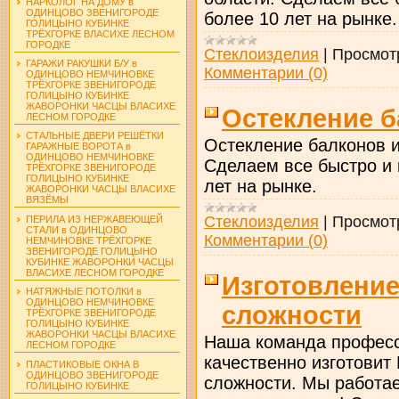
НАРКОЛОГ НА ДОМУ в
ОДИНЦОВО ЗВЕНИГОРОДЕ
более 10 лет на рынке.
ГОЛИЦЫНО КУБИНКЕ
ТРЁХГОРКЕ ВЛАСИХЕ ЛЕСНОМ
ГОРОДКЕ
Стеклоизделия
|
Просмот
ГАРАЖИ РАКУШКИ Б/У в
Комментарии (0)
ОДИНЦОВО НЕМЧИНОВКЕ
ТРЁХГОРКЕ ЗВЕНИГОРОДЕ
ГОЛИЦЫНО КУБИНКЕ
ЖАВОРОНКИ ЧАСЦЫ ВЛАСИХЕ
Остекление 
ЛЕСНОМ ГОРОДКЕ
СТАЛЬНЫЕ ДВЕРИ РЕШЁТКИ
Остекление балконов и
ГАРАЖНЫЕ ВОРОТА в
ОДИНЦОВО НЕМЧИНОВКЕ
Сделаем все быстро и 
ТРЁХГОРКЕ ЗВЕНИГОРОДЕ
ГОЛИЦЫНО КУБИНКЕ
лет на рынке.
ЖАВОРОНКИ ЧАСЦЫ ВЛАСИХЕ
ВЯЗЁМЫ
Стеклоизделия
|
Просмот
ПЕРИЛА ИЗ НЕРЖАВЕЮЩЕЙ
СТАЛИ в ОДИНЦОВО
Комментарии (0)
НЕМЧИНОВКЕ ТРЁХГОРКЕ
ЗВЕНИГОРОДЕ ГОЛИЦЫНО
КУБИНКЕ ЖАВОРОНКИ ЧАСЦЫ
ВЛАСИХЕ ЛЕСНОМ ГОРОДКЕ
Изготовлени
НАТЯЖНЫЕ ПОТОЛКИ в
ОДИНЦОВО НЕМЧИНОВКЕ
сложности
ТРЁХГОРКЕ ЗВЕНИГОРОДЕ
ГОЛИЦЫНО КУБИНКЕ
ЖАВОРОНКИ ЧАСЦЫ ВЛАСИХЕ
Наша команда професс
ЛЕСНОМ ГОРОДКЕ
качественно изготовит
ПЛАСТИКОВЫЕ ОКНА В
ОДИНЦОВО ЗВЕНИГОРОДЕ
сложности. Мы работае
ГОЛИЦЫНО КУБИНКЕ