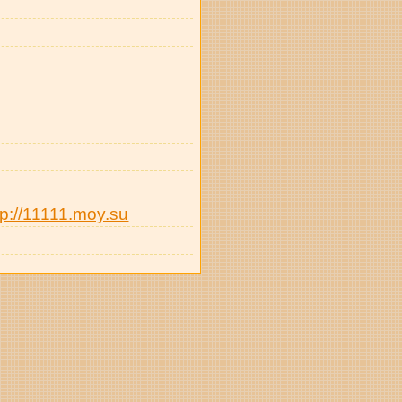
tp://11111.moy.su