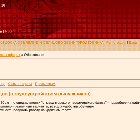
4:16
ть
|
RSS
РУКИ ДОСКА ОБЪЯВЛЕНИЙ ОДИНЦОВО ЗВЕНИГОРОД КУБИНКА
|
Регистрация
|
Вход
азных сферах
» Образования
нгу
·
Комментариям
·
Просмотрам
дов (с трудоустройством выпускников)
о 30 лет по специальности "стюард морского пассажирского флота" - подробнее на сайте
нционно - различные варианты, всё для удобства обучения
ожность получить работу на круизном флоте