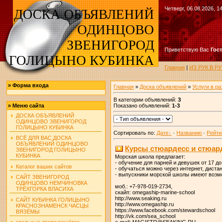
Четверг, 06.08.2026, 1
ДОСКА ОБЪЯВЛЕНИЙ
ОДИНЦОВО
ЗВЕНИГОРОД
Приветствую Вас
Гос
ГОЛИЦЫНО КУБИНКА
Главная
|
ИЗ РУК В 
»
Форма входа
Главная
»
Доска объявлений
»
Услуги в р
В категории объявлений
:
3
Показано объявлений
:
1-3
»
Меню сайта
ДОСКА ОБЪЯВЛЕНИЙ
ОДИНЦОВО ЗВЕНИГОРОД
ГОЛИЦЫНО КУБИНКА
Сортировать по
:
Дате
·
Названию
·
Рейти
ВСЁ ДЛЯ ВАС ДОСКА
ОБЪЯВЛЕНИЙ ОДИНЦОВО
Курсы стюардесс и стюар
ЗВЕНИГОРОД ГОЛИЦЫНО
КУБИНКА
Морская школа предлагает:
- обучение для парней и девушек от 17 д
Каталог ваших сайтов
- обучаться можно через интернет, диста
- выпускники морской школы имеют возм
САЙТ ЗВЕНИГОРОД
ОДИНЦОВО НЕМЧИНОВКА
моб.: +7-978-019-2734,
ТРЁХГОРКА ВЛАСИХА
скайп: omegaship-marine-school
http://www.seaking.ru
САЙТ КУБИНКА ГОЛИЦЫНО
http://www.omegaship.ru
КРАСНОЗНАМЕНСК ЧАСЦЫ
https://www.facebook.com/stewardschool
ВЯЗЁМЫ
http://vk.com/sea_school
e-mail: MAGISTR@SEAKING.RU
стальные двери решётки