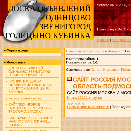
Четверг, 06.08.2026, 0
ДОСКА ОБЪЯВЛЕНИЙ
ОДИНЦОВО
ЗВЕНИГОРОД
Приветствую Вас
Гос
ГОЛИЦЫНО КУБИНКА
Главная
|
Каталог сайт
»
Форма входа
Главная
»
Каталог сайтов
»
Интернет
» Бес
В категории сайтов
:
1
Показано сайтов
:
1-1
»
Меню сайта
ДОСКА ОБЪЯВЛЕНИЙ
Сортировать по
:
Дате
·
Названию
·
Рейти
ОДИНЦОВО ЗВЕНИГОРОД
ГОЛИЦЫНО КУБИНКА
САЙТ РОССИЯ МОС
ВСЁ ДЛЯ ВАС ДОСКА
ОБЛАСТЬ ПОДМОС
ОБЪЯВЛЕНИЙ ОДИНЦОВО
ЗВЕНИГОРОД ГОЛИЦЫНО
КУБИНКА
САЙТ РОССИЯ МОСКВА И МОС
http://11111.moy.su
Каталог ваших сайтов
САЙТ ЗВЕНИГОРОД
Бесплатное в Интернете
|
Переходов:
ОДИНЦОВО НЕМЧИНОВКА
ТРЁХГОРКА ВЛАСИХА
САЙТ КУБИНКА ГОЛИЦЫНО
КРАСНОЗНАМЕНСК ЧАСЦЫ
ВЯЗЁМЫ
стальные двери решётки