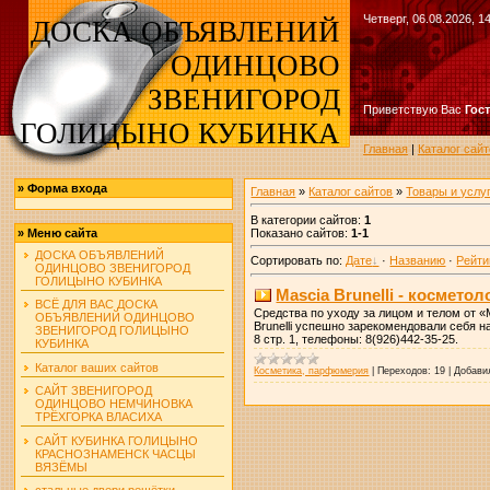
Четверг, 06.08.2026, 1
ДОСКА ОБЪЯВЛЕНИЙ
ОДИНЦОВО
ЗВЕНИГОРОД
Приветствую Вас
Гос
ГОЛИЦЫНО КУБИНКА
Главная
|
Каталог сайт
»
Форма входа
Главная
»
Каталог сайтов
»
Товары и услу
В категории сайтов
:
1
Показано сайтов
:
1-1
»
Меню сайта
ДОСКА ОБЪЯВЛЕНИЙ
Сортировать по
:
Дате
·
Названию
·
Рейти
ОДИНЦОВО ЗВЕНИГОРОД
ГОЛИЦЫНО КУБИНКА
Mascia Brunelli - космето
ВСЁ ДЛЯ ВАС ДОСКА
Средства по уходу за лицом и телом от «
ОБЪЯВЛЕНИЙ ОДИНЦОВО
Brunelli успешно зарекомендовали себя н
ЗВЕНИГОРОД ГОЛИЦЫНО
8 стр. 1, телефоны: 8(926)442-35-25.
КУБИНКА
Каталог ваших сайтов
Косметика, парфюмерия
|
Переходов:
19
|
Добави
САЙТ ЗВЕНИГОРОД
ОДИНЦОВО НЕМЧИНОВКА
ТРЁХГОРКА ВЛАСИХА
САЙТ КУБИНКА ГОЛИЦЫНО
КРАСНОЗНАМЕНСК ЧАСЦЫ
ВЯЗЁМЫ
стальные двери решётки