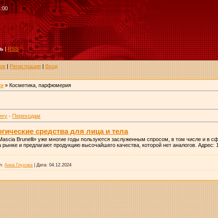
4:00
ть
|
RSS
ов
|
Регистрация
|
Вход
ги
» Косметика, парфюмерия
нгу
·
Переходам
логические средства для лица и тела
Mascia Brunelli» уже многие годы пользуются заслуженным спросом, в том числе и в 
а рынке и предлагают продукцию высочайшего качества, которой нет аналогов. Адрес: 
л:
Анна Глухова
|
Дата:
04.12.2024