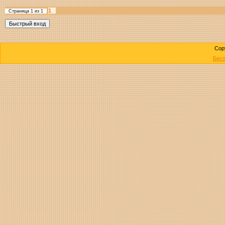
1
Страница
1
из
1
Cop
Бесп