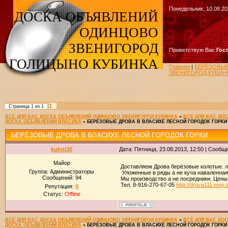
Понедельник, 10.08.20
ДОСКА ОБЪЯВЛЕНИЙ
ОДИНЦОВО
ЗВЕНИГОРОД
Приветствую Вас
Гос
ГОЛИЦЫНО КУБИНКА
Главная
|
БЕРЁЗОВЫЕ
ЗВЕНИГОРОД КУБИН
1
Страница
1
из
1
ВСЁ ДЛЯ ВАС ДОСКА ОБЪЯВЛЕНИЙ ОДИНЦОВО ЗВЕНИГОРОД КУБИНКА
»
ВСЁ ДЛЯ ВАС ДО
ДОСКА ОБЪЯВЛЕНИЙ ВЛАСИХА
»
БЕРЁЗОВЫЕ ДРОВА В ВЛАСИХЕ ЛЕСНОЙ ГОРОДОК ГОРКИ
БЕРЁЗОВЫЕ ДРОВА В ВЛАСИХЕ ЛЕСНОЙ ГОРОДОК ГОРКИ
kuhni30
Дата: Пятница, 23.08.2013, 12:50 | Сообщ
Майор
Доставляем Дрова берёзовые колотые. лю
Группа: Администраторы
Уложенные в ряды а не куча наваленная.
Сообщений:
94
Мы производство а не посредники. Цены
Тел. 8-916-270-67-05
http://drova111.moy.
Репутация:
0
Статус:
Offline
ВСЁ ДЛЯ ВАС ДОСКА ОБЪЯВЛЕНИЙ ОДИНЦОВО ЗВЕНИГОРОД КУБИНКА
»
ВСЁ ДЛЯ ВАС ДО
ДОСКА ОБЪЯВЛЕНИЙ ВЛАСИХА
»
БЕРЁЗОВЫЕ ДРОВА В ВЛАСИХЕ ЛЕСНОЙ ГОРОДОК ГОРКИ