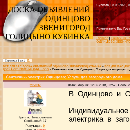
Суббота, 08.08.2026, 0
ДОСКА ОБЪЯВЛЕНИЙ
ОДИНЦОВО
ЗВЕНИГОРОД
Приветствую Вас
Гос
ГОЛИЦЫНО КУБИНКА
Главная
|
Сантехник- 
ОДИНЦОВО ЗВЕНИГО
1
Страница
1
из
1
ВСЁ ДЛЯ ВАС ДОСКА ОБЪЯВЛЕНИЙ ОДИНЦОВО ЗВЕНИГОРОД КУБИНКА
»
ВСЁ ДЛЯ ВАС ДО
ДОСКА ОБЪЯВЛЕНИЙ ОДИНЦОВО
»
Сантехник- электрик Одинцово; Услуги для загородного 
Сантехник- электрик Одинцово; Услуги для загородного дома.
taty037
Дата: Вторник, 12.06.2018, 03:57 | Сообщ
В Одинцово и О
Индивидуальное 
Рядовой
электрика в заго
Группа: Пользователи
Сообщений:
17
Репутация:
0