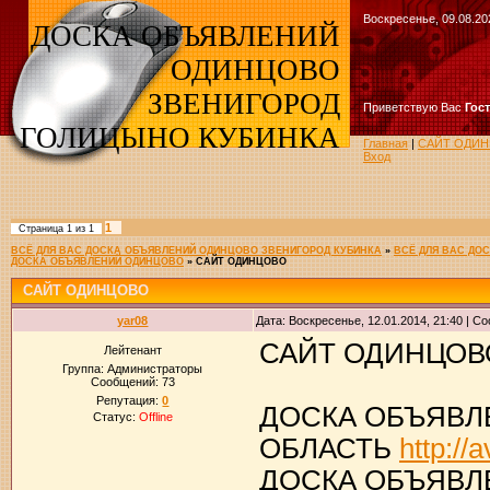
Воскресенье, 09.08.20
ДОСКА ОБЪЯВЛЕНИЙ
ОДИНЦОВО
ЗВЕНИГОРОД
Приветствую Вас
Гос
ГОЛИЦЫНО КУБИНКА
Главная
|
САЙТ ОДИН
Вход
1
Страница
1
из
1
ВСЁ ДЛЯ ВАС ДОСКА ОБЪЯВЛЕНИЙ ОДИНЦОВО ЗВЕНИГОРОД КУБИНКА
»
ВСЁ ДЛЯ ВАС ДО
ДОСКА ОБЪЯВЛЕНИЙ ОДИНЦОВО
»
САЙТ ОДИНЦОВО
САЙТ ОДИНЦОВО
yar08
Дата: Воскресенье, 12.01.2014, 21:40 | 
САЙТ ОДИНЦО
Лейтенант
Группа: Администраторы
Сообщений:
73
Репутация:
0
ДОСКА ОБЪЯВЛ
Статус:
Offline
ОБЛАСТЬ
http://
ДОСКА ОБЪЯВЛ