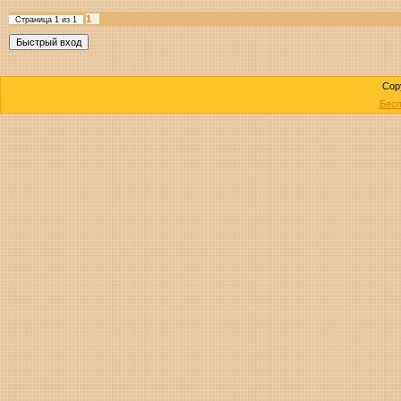
1
Страница
1
из
1
Cop
Бесп