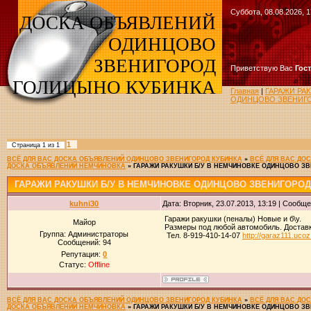
Суббота, 08.08.2026, 1
ДОСКА ОБЪЯВЛЕНИЙ
ОДИНЦОВО
ЗВЕНИГОРОД
Приветствую Вас
Гос
ГОЛИЦЫНО КУБИНКА
Главная
|
ГАРАЖИ РА
ОДИНЦОВО ЗВЕНИГО
1
Страница
1
из
1
ВСЁ ДЛЯ ВАС ДОСКА ОБЪЯВЛЕНИЙ ОДИНЦОВО ЗВЕНИГОРОД КУБИНКА
»
ВСЁ ДЛЯ ВАС ДО
ДОСКА ОБЪЯВЛЕНИЙ НЕМЧИНОВКА
»
ГАРАЖИ РАКУШКИ Б/У В НЕМЧИНОВКЕ ОДИНЦОВО З
ГАРАЖИ РАКУШКИ Б/У В НЕМЧИНОВКЕ ОДИНЦОВО ЗВЕНИГОРО
kuhni30
Дата: Вторник, 23.07.2013, 13:19 | Сообщ
Гаражи ракушки (пеналы) Новые и б\у.
Майор
Размеры под любой автомобиль. Доставк
Группа: Администраторы
Тел. 8-919-410-14-07
http://garaz111.ucoz
Сообщений:
94
Репутация:
0
Статус:
Offline
ВСЁ ДЛЯ ВАС ДОСКА ОБЪЯВЛЕНИЙ ОДИНЦОВО ЗВЕНИГОРОД КУБИНКА
»
ВСЁ ДЛЯ ВАС ДО
ДОСКА ОБЪЯВЛЕНИЙ НЕМЧИНОВКА
»
ГАРАЖИ РАКУШКИ Б/У В НЕМЧИНОВКЕ ОДИНЦОВО З