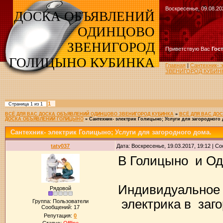
Воскресенье, 09.08.20
ДОСКА ОБЪЯВЛЕНИЙ
ОДИНЦОВО
ЗВЕНИГОРОД
Приветствую Вас
Гос
ГОЛИЦЫНО КУБИНКА
Главная
|
Сантехник- 
ЗВЕНИГОРОД КУБИН
1
Страница
1
из
1
ВСЁ ДЛЯ ВАС ДОСКА ОБЪЯВЛЕНИЙ ОДИНЦОВО ЗВЕНИГОРОД КУБИНКА
»
ВСЁ ДЛЯ ВАС ДО
ДОСКА ОБЪЯВЛЕНИЙ ГОЛИЦЫНО
»
Сантехник- электрик Голицыно; Услуги для загородного 
Сантехник- электрик Голицыно; Услуги для загородного дома.
taty037
Дата: Воскресенье, 19.03.2017, 19:12 | 
В Голицыно и Од
Индивидуальное 
Рядовой
электрика в заго
Группа: Пользователи
Сообщений:
17
Репутация:
0