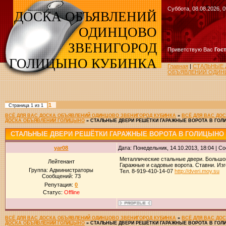
Суббота, 08.08.2026, 0
ДОСКА ОБЪЯВЛЕНИЙ
ОДИНЦОВО
ЗВЕНИГОРОД
Приветствую Вас
Гос
ГОЛИЦЫНО КУБИНКА
Главная
|
СТАЛЬНЫЕ 
ОБЪЯВЛЕНИЙ ОДИНЦ
1
Страница
1
из
1
ВСЁ ДЛЯ ВАС ДОСКА ОБЪЯВЛЕНИЙ ОДИНЦОВО ЗВЕНИГОРОД КУБИНКА
»
ВСЁ ДЛЯ ВАС ДО
ДОСКА ОБЪЯВЛЕНИЙ ГОЛИЦЫНО
»
СТАЛЬНЫЕ ДВЕРИ РЕШЁТКИ ГАРАЖНЫЕ ВОРОТА В ГО
СТАЛЬНЫЕ ДВЕРИ РЕШЁТКИ ГАРАЖНЫЕ ВОРОТА В ГОЛИЦЫНО
yar08
Дата: Понедельник, 14.10.2013, 18:04 | 
Металлические стальные двери. Большой
Лейтенант
Гаражные и садовые ворота. Ставни. Изг
Группа: Администраторы
Тел. 8-919-410-14-07
http://dveri.moy.su
Сообщений:
73
Репутация:
0
Статус:
Offline
ВСЁ ДЛЯ ВАС ДОСКА ОБЪЯВЛЕНИЙ ОДИНЦОВО ЗВЕНИГОРОД КУБИНКА
»
ВСЁ ДЛЯ ВАС ДО
ДОСКА ОБЪЯВЛЕНИЙ ГОЛИЦЫНО
»
СТАЛЬНЫЕ ДВЕРИ РЕШЁТКИ ГАРАЖНЫЕ ВОРОТА В ГО