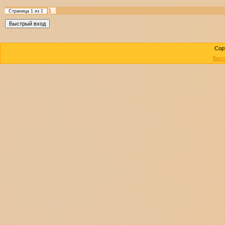
1
Страница
1
из
1
Cop
Бесп