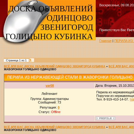
Воскресенье, 09.08.20
ДОСКА ОБЪЯВЛЕНИЙ
ОДИНЦОВО
ЗВЕНИГОРОД
Приветствую Вас
Гос
ГОЛИЦЫНО КУБИНКА
Главная
|
ПЕРИЛА ИЗ
1
Страница
1
из
1
ВСЁ ДЛЯ ВАС ДОСКА ОБЪЯВЛЕНИЙ ОДИНЦОВО ЗВЕНИГОРОД КУБИНКА
»
ВСЁ ДЛЯ ВАС Д
ЖАВОРОНКИ ГОЛИЦЫНО ОДИНЦОВО
ПЕРИЛА ИЗ НЕРЖАВЕЮЩЕЙ СТАЛИ В ЖАВОРОНКИ ГОЛИЦЫНО
yar08
Дата: Вторник, 15.10.201
Перила из нержавеющей
Лейтенант
Поручни из нержавеюще
Группа: Администраторы
Тел. 8-919-410-14-07.
ht
Сообщений:
73
Репутация:
0
Статус:
Offline
ВСЁ ДЛЯ ВАС ДОСКА ОБЪЯВЛЕНИЙ ОДИНЦОВО ЗВЕНИГОРОД КУБИНКА
»
ВСЁ ДЛЯ ВАС Д
ЖАВОРОНКИ ГОЛИЦЫНО ОДИНЦОВО