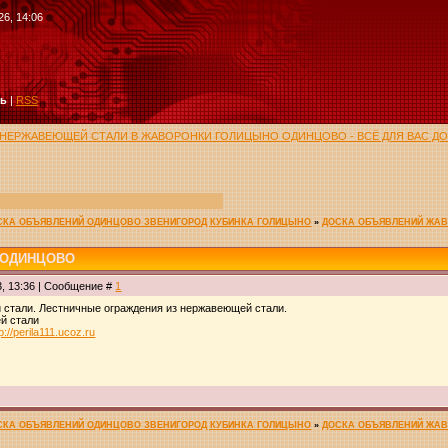
26, 14:06
ть
|
RSS
 НЕРЖАВЕЮЩЕЙ СТАЛИ В ЖАВОРОНКИ ГОЛИЦЫНО ОДИНЦОВО - ВСЁ ДЛЯ ВАС Д
ОСКА ОБЪЯВЛЕНИЙ ОДИНЦОВО ЗВЕНИГОРОД КУБИНКА ГОЛИЦЫНО
»
ДОСКА ОБЪЯВЛЕНИЙ ЖА
 ОДИНЦОВО
3, 13:36 | Сообщение #
1
 стали. Лестничные ограждения из нержавеющей стали.
й стали
tp://perila111.ucoz.ru
ОСКА ОБЪЯВЛЕНИЙ ОДИНЦОВО ЗВЕНИГОРОД КУБИНКА ГОЛИЦЫНО
»
ДОСКА ОБЪЯВЛЕНИЙ ЖА