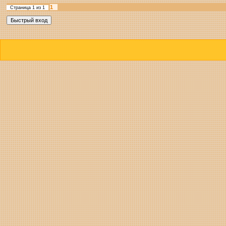
1
Страница
1
из
1