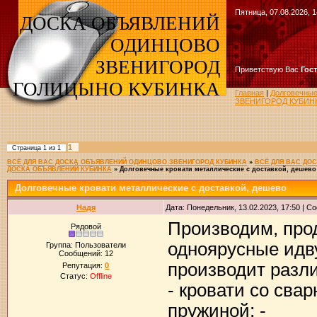
Пятница, 07.08.2026, 1
ДОСКА ОБЪЯВЛЕНИЙ
ОДИНЦОВО
ЗВЕНИГОРОД
Приветствую Вас
Гос
ГОЛИЦЫНО КУБИНКА
Главная
|
Долговечны
ЗВЕНИГОРОД КУБИН
1
Страница
1
из
1
ВСЁ ДЛЯ ВАС ДОСКА ОБЪЯВЛЕНИЙ ОДИНЦОВО ЗВЕНИГОРОД КУБИНКА
»
ВСЁ ДЛЯ ВАС ДО
ДОСКА ОБЪЯВЛЕНИЙ КУБИНКА
»
Долговечные кровати металлические с доставкой, дешево
Долговечные кровати металлические с доставкой, дешево
Надя
Дата: Понедельник, 13.02.2023, 17:50 | 
Производим, про
Рядовой
одноярусные идв
Группа: Пользователи
Сообщений:
12
производит разл
Репутация:
0
Статус:
Offline
- кровати со свар
пружиной; -