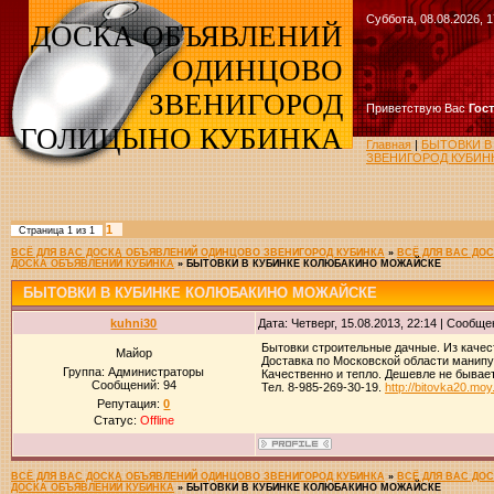
Суббота, 08.08.2026, 1
ДОСКА ОБЪЯВЛЕНИЙ
ОДИНЦОВО
ЗВЕНИГОРОД
Приветствую Вас
Гос
ГОЛИЦЫНО КУБИНКА
Главная
|
БЫТОВКИ В
ЗВЕНИГОРОД КУБИН
1
Страница
1
из
1
ВСЁ ДЛЯ ВАС ДОСКА ОБЪЯВЛЕНИЙ ОДИНЦОВО ЗВЕНИГОРОД КУБИНКА
»
ВСЁ ДЛЯ ВАС ДО
ДОСКА ОБЪЯВЛЕНИЙ КУБИНКА
»
БЫТОВКИ В КУБИНКЕ КОЛЮБАКИНО МОЖАЙСКЕ
БЫТОВКИ В КУБИНКЕ КОЛЮБАКИНО МОЖАЙСКЕ
kuhni30
Дата: Четверг, 15.08.2013, 22:14 | Сообщ
Бытовки строительные дачные. Из качес
Майор
Доставка по Московской области манипу
Группа: Администраторы
Качественно и тепло. Дешевле не бывает.
Сообщений:
94
Тел. 8-985-269-30-19.
http://bitovka20.moy
Репутация:
0
Статус:
Offline
ВСЁ ДЛЯ ВАС ДОСКА ОБЪЯВЛЕНИЙ ОДИНЦОВО ЗВЕНИГОРОД КУБИНКА
»
ВСЁ ДЛЯ ВАС ДО
ДОСКА ОБЪЯВЛЕНИЙ КУБИНКА
»
БЫТОВКИ В КУБИНКЕ КОЛЮБАКИНО МОЖАЙСКЕ