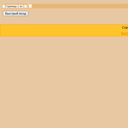
1
Страница
1
из
1
Cop
Бесп