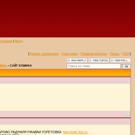
истрация
|
Вход
[
Новые сообщения
·
Участники
·
Правила форума
·
Поиск
·
RSS
]
ИНКА
»
САЙТ КУБИНКА
АРОВО РАДУМЛЯ РЖАВКИ ГОРЕТОВКА
http://soln.3nx.ru