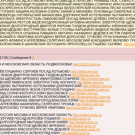
СЕРГИЕВ ПОСАД ХОТЬКОВО КРАСНОЗАВОДСК ПЕРЕСВЕТ РЕММАШ ГАЭС СЕМХО
КОРОЛЁВ МЫТИЩИ ПУШКИНО ЮБИЛЕЙНЫЙ ИВАНТЕЕВКА СОФРИНО КРАСНОАР
ВОСКРЕСЕНСК ЕГОРЬЕВСК БРОННИЦЫ БЕЛООЗЁРСКИЙ КОЛОМНА ПЕСКИ ХОРЛ
СТУПИНО КАШИРА КОЛОМНА ОЗЁРЫ ЗАРАЙСК МИХНЕВО ЛУХОВИЦЫ ОЖЕРЕЛЬЕ
ЛЮБЕРЦЫ ОКТЯБРЬСКИЙ МАЛАХОВКА ДЗЕРЖИНСКИЙ КОТЕЛЬНИКИ ЛЫТКАРИНО
НОГИНСК ЭЛЕКТРОСТАЛЬ ПАВЛОВСКИЙ ПОСАД ЛИКИНО-ДУЛЁВО ОРЕХОВО-ЗУЕВ
БАЛАШИХА РЕУТОВ ЖЕЛЕЗНОДОРОЖНЫЙ КУПАВНА МОНИНО ЭЛЕКТРОУГЛИ ЩЁЛ
ЛОБНЯ ДОЛГОПРУДНЫЙ ДМИТРОВ ЯХРОМА ТАЛДОМ ДУБНА КИМРЫ ХЛЕБНИКОВО
ДОМОДЕДОВО ВОСТРЯКОВО БЕЛЫЕ СТОЛБЫ БАРЫБИНО ВИДНОЕ РАЗВИЛКА ЩЕР
КРАСНОГОРСК ОПАЛИХА ПАВШИНО МИТИНО НАХАБИНО ДЕДОВСК ИСТРА ПАВЛО
МОЖАЙСК УВАРОВКА БОРОДИНО ВЕРЕЯ ДОРОХОВО ТУЧКОВО РУЗА КУБИНКА Г
НАРО-ФОМИНСК АПРЕЛЕВКА СЕЛЯТИНО МОСКОВСКИЙ КОКОШКИНО ВНУКОВО ТР
 ВОЛОКОЛАМСК ШАХОВСКАЯ ЛОТОШИНО ЯРОПОЛЕЦ ОСТАШЁВО СЫЧЁВО
http://
 17:56 | Сообщение #
3
А И МОСКОВСКАЯ ОБЛАСТЬ ПОДМОСКОВЬЕ
http://11111.moy.su
ЁВ ПУШКИНО СЕРГИЕВ ПОСАД ХОТЬКОВО
http://mitisi.moy.su
 ЛОБНЯ ДМИТРОВ ЯХРОМА ТАЛДОМ ДУБНА
http://lobna.moy.su
ИХА ЩЁЛКОВО ФРЯЗИНО ИВАНТЕЕВКА СОФРИНО
http://reutov.moy.su
ВСКИЙ РАМЕНСКОЕ ЭЛЕКТРОСТАЛЬ НОГИНСК
http://luber.moy.su
ЕДОВО ЛЫТКАРИНО КОТЕЛЬНИКИ ДЗЕРЖИНСКИЙ
http://vidnoe.moy.su
БИНКА КЛИМОВСК ЧЕХОВ СЕРПУХОВ ПУЩИНО
http://podolsk1.moy.su
ГРАД СОЛНЕЧНОГОРСК КЛИН ВЫСОКОВСК
http://himki1.moy.su
ДЕДОВСК НАХАБИНО ИСТРА ВОЛОКОЛАМСК
http://krasnogorsk1.moy.su
ИЦЫНО КУБИНКА ЗВЕНИГОРОД ВЛАСИХА ГОРКИ
http://kubinka.moy.su
 АПРЕЛЕВКА КАЛИНИНЕЦ СЕЛЯТИНО ТРОИЦК
http://nara1.moy.su
 ДОРОХОВО ТУЧКОВО ВЕРЕЯ УВАРОВКА
http://ruza.moy.su/
РОССИЯ МОСКВА И МОСКОВСКАЯ ОБЛАСТЬ
http://avito2.ucoz.ru
СЕРГИЕВ ПОСАД КОРОЛЁВ ПУШКИНО
http://avito3.ucoz.ru
ДОЛГОПРУДНЫЙ МЫТИЩИ ЛОБНЯ ХИМКИ
http://avito4.ucoz.ru
БАЛАШИХА РЕУТОВ ЩЁЛКОВО ФРЯЗИНО
http://avito5.ucoz.ru
НАХАБИНО КРАСНОГОРСК ИСТРА ДЕДОВСК
http://avito6.ucoz.ru
СОЛНЕЧНОГОРСК ЗЕЛЕНОГРАД КЛИН
http://avito8.ucoz.ru