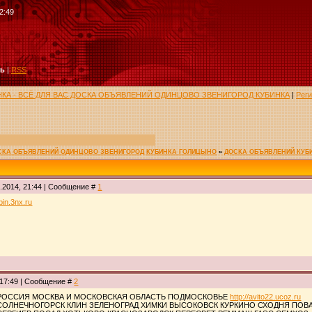
2:49
ть
|
RSS
НКА - ВСЁ ДЛЯ ВАС ДОСКА ОБЪЯВЛЕНИЙ ОДИНЦОВО ЗВЕНИГОРОД КУБИНКА
|
Рег
ОСКА ОБЪЯВЛЕНИЙ ОДИНЦОВО ЗВЕНИГОРОД КУБИНКА ГОЛИЦЫНО
»
ДОСКА ОБЪЯВЛЕНИЙ КУБ
1.2014, 21:44 | Сообщение #
1
ubin.3nx.ru
 17:49 | Сообщение #
2
РОССИЯ МОСКВА И МОСКОВСКАЯ ОБЛАСТЬ ПОДМОСКОВЬЕ
http://avito22.ucoz.ru
СОЛНЕЧНОГОРСК КЛИН ЗЕЛЕНОГРАД ХИМКИ ВЫСОКОВСК КУРКИНО СХОДНЯ ПОВ