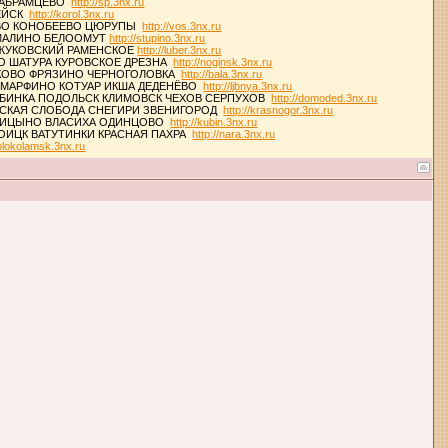
З АБРАМЦЕВО
http://sp.3nx.ru
МЕЙСК
http://korol.3nx.ru
ОВО КОНОБЕЕВО ЦЮРУПЫ
http://vos.3nx.ru
 МАЛИНО БЕЛООМУТ
http://stupino.3nx.ru
 ЖУКОВСКИЙ РАМЕНСКОЕ
http://luber.3nx.ru
О ШАТУРА КУРОВСКОЕ ДРЕЗНА
http://noginsk.3nx.ru
КОВО ФРЯЗИНО ЧЕРНОГОЛОВКА
http://bala.3nx.ru
 МАРФИНО КОТУАР ИКША ДЕДЕНЁВО
http://ljbnya.3nx.ru
БИНКА ПОДОЛЬСК КЛИМОВСК ЧЕХОВ СЕРПУХОВ
http://domoded.3nx.ru
ВСКАЯ СЛОБОДА СНЕГИРИ ЗВЕНИГОРОД
http://krasnogor.3nx.ru
ОЛИЦЫНО ВЛАСИХА ОДИНЦОВО
http://kubin.3nx.ru
ОИЦК ВАТУТИНКИ КРАСНАЯ ПАХРА
http://nara.3nx.ru
volokolamsk.3nx.ru