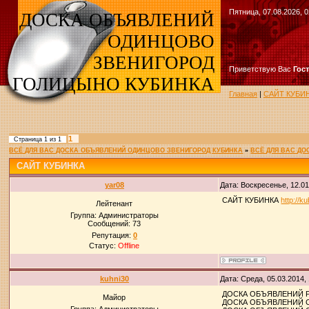
Пятница, 07.08.2026, 0
ДОСКА ОБЪЯВЛЕНИЙ
ОДИНЦОВО
ЗВЕНИГОРОД
Приветствую Вас
Гос
ГОЛИЦЫНО КУБИНКА
Главная
|
САЙТ КУБИ
1
Страница
1
из
1
ВСЁ ДЛЯ ВАС ДОСКА ОБЪЯВЛЕНИЙ ОДИНЦОВО ЗВЕНИГОРОД КУБИНКА
»
ВСЁ ДЛЯ ВАС Д
САЙТ КУБИНКА
yar08
Дата: Воскресенье, 12.0
САЙТ КУБИНКА
http://k
Лейтенант
Группа: Администраторы
Сообщений:
73
Репутация:
0
Статус:
Offline
kuhni30
Дата: Среда, 05.03.2014,
ДОСКА ОБЪЯВЛЕНИЙ 
Майор
ДОСКА ОБЪЯВЛЕНИЙ 