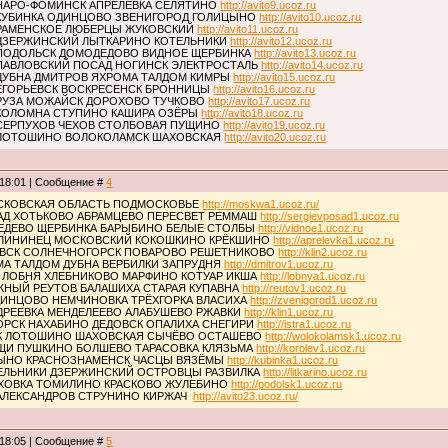
НАРО-ФОМИНСК АПРЕЛЕВКА СЕЛЯТИНО
http://avito9.ucoz.ru
КУБИНКА ОДИНЦОВО ЗВЕНИГОРОД ГОЛИЦЫНО
http://avito10.ucoz.ru
РАМЕНСКОЕ ЛЮБЕРЦЫ ЖУКОВСКИЙ
http://avito11.ucoz.ru
ДЗЕРЖИНСКИЙ ЛЫТКАРИНО КОТЕЛЬНИКИ
http://avito12.ucoz.ru
ПОДОЛЬСК ДОМОДЕДОВО ВИДНОЕ ЩЕРБИНКА
http://avito13.ucoz.ru
ПАВЛОВСКИЙ ПОСАД НОГИНСК ЭЛЕКТРОСТАЛЬ
http://avito14.ucoz.ru
ДУБНА ДМИТРОВ ЯХРОМА ТАЛДОМ КИМРЫ
http://avito15.ucoz.ru
ЕГОРЬЕВСК ВОСКРЕСЕНСК БРОННИЦЫ
http://avito16.ucoz.ru
РУЗА МОЖАЙСК ДОРОХОВО ТУЧКОВО
http://avito17.ucoz.ru
КОЛОМНА СТУПИНО КАШИРА ОЗЁРЫ
http://avito18.ucoz.ru
СЕРПУХОВ ЧЕХОВ СТОЛБОВАЯ ПУЩИНО
http://avito19.ucoz.ru
 ЛОТОШИНО ВОЛОКОЛАМСК ШАХОВСКАЯ
http://avito20.ucoz.ru
 18:01 | Сообщение #
4
МОСКОВСКАЯ ОБЛАСТЬ ПОДМОСКОВЬЕ
http://moskwa1.ucoz.ru/
САД ХОТЬКОВО АБРАМЦЕВО ПЕРЕСВЕТ РЕММАШ
http://sergievposad1.ucoz.ru
ЕДЕВО ЩЕРБИНКА БАРЫБИНО БЕЛЫЕ СТОЛБЫ
http://vidnoe1.ucoz.ru
 КАЛИНИНЕЦ МОСКОВСКИЙ КОКОШКИНО КРЁКШИНО
http://aprelevka1.ucoz.ru
КОВСК СОЛНЕЧНОГОРСК ПОВАРОВО РЕШЕТНИКОВО
http://klin2.ucoz.ru
МА ТАЛДОМ ДУБНА ВЕРБИЛКИ ЗАПРУДНЯ
http://dmitrov1.ucoz.ru
 ЛОБНЯ ХЛЕБНИКОВО МАРФИНО КОТУАР ИКША
http://lobnya1.ucoz.ru
НЫЙ РЕУТОВ БАЛАШИХА СТАРАЯ КУПАВНА
http://reutov1.ucoz.ru
ДИНЦОВО НЕМЧИНОВКА ТРЁХГОРКА ВЛАСИХА
http://zvenigorod1.ucoz.ru
НДРЕЕВКА МЕНДЕЛЕЕВО АЛАБУШЕВО РЖАВКИ
http://klin1.ucoz.ru
ОРСК НАХАБИНО ДЕДОВСК ОПАЛИХА СНЕГИРИ
http://istra1.ucoz.ru
СК ЛОТОШИНО ШАХОВСКАЯ СЫЧЁВО ОСТАШЕВО
http://wolokolamsk1.ucoz.ru
ЩИ ПУШКИНО БОЛШЕВО ТАРАСОВКА КЛЯЗЬМА
http://korolev1.ucoz.ru
ЦЫНО КРАСНОЗНАМЕНСК ЧАСЦЫ ВЯЗЁМЫ
http://kubinka1.ucoz.ru
ТЕЛЬНИКИ ДЗЕРЖИНСКИЙ ОСТРОВЦЫ РАЗВИЛКА
http://litkarino.ucoz.ru
ХОВКА ТОМИЛИНО КРАСКОВО ЖУЛЕБИНО
http://podolsk1.ucoz.ru
АЛЕКСАНДРОВ СТРУНИНО КИРЖАЧ
http://avito23.ucoz.ru/
 18:05 | Сообщение #
5