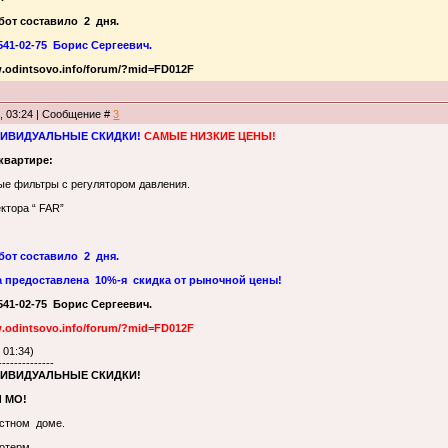
бот составило
2
дня.
541-02-75
Борис Сергеевич.
w.odintsovo.info/forum/?mid=FD012F
8, 03:24 | Сообщение #
3
ИВИДУАЛЬНЫЕ СКИДКИ!
САМЫЕ НИЗКИЕ ЦЕНЫ!
квартире:
ые фильтры с регулятором давления.
ктора “ FAR”
бот составило 2 дня.
а предоставлена 10%-я скидка от рыночной цены!
-541-02-75 Борис Сергеевич.
.odintsovo.info/forum/?mid=FD012F
 01:34)
--------------
НДИВИДУАЛЬНЫЕ СКИДКИ!
 МО!
стном доме.
отерм.