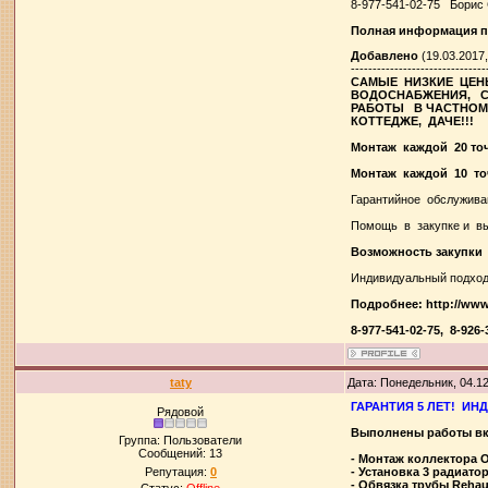
8-977-541-02-75 Борис 
Полная информация по
Добавлено
(19.03.2017,
-------------------------------
САМЫЕ НИЗКИЕ ЦЕ
ВОДОСНАБЖЕНИЯ, С
РАБОТЫ В ЧАСТНОМ
КОТТЕДЖЕ, ДАЧЕ!!!
Монтаж каждой 20 то
Монтаж каждой 10 то
Гарантийное обслужива
Помощь в закупке и в
Возможность закупки
Индивидуальный подхо
Подробнее: http://www
8-977-541-02-75, 8-92
taty
Дата: Понедельник, 04.1
ГАРАНТИЯ 5 ЛЕТ!
ИНД
Рядовой
Выполнены работы вк
Группа: Пользователи
Сообщений:
13
- Монтаж коллектора O
Репутация:
0
- Установка 3 радиато
- Обвязка трубы
Reha