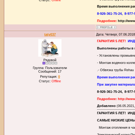
Статус:
Offline
Время выполнения ра
8-926-361-75-24,
8-977-
Подробнее:
http://ww
taty037
Дата: Четверг, 07.06.201
ГАРАНТИЯ 5 ЛЕТ!
ИНД
Выполнены работы в 
- Установлены промывн
Рядовой
- Монтаж водяного колле
Группа: Пользователи
.- Обвязка трубы Rehau
Сообщений:
17
Репутация:
0
Время выполнения ра
Статус:
Offline
При закупке материал
8-926-361-75-24, 8-977
Подробнее: http://www
Добавлено
(06.05.2021,
-------------------------------
ГАРАНТИЯ 5 ЛЕТ! И
САМЫЕ НИЗКИЕ ЦЕНЫ
Монтаж отопления в ча
Электрический котел Пр