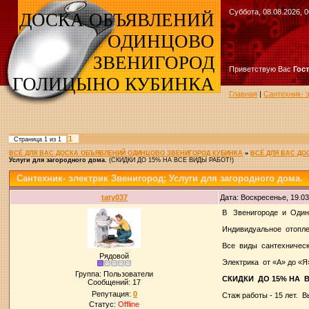
Суббота, 08.08.2026, 0
ДОСКА ОБЪЯВЛЕНИЙ
ОДИНЦОВО
ЗВЕНИГОРОД
Приветствую Вас
Гос
ГОЛИЦЫНО КУБИНКА
Главная
|
Сантехник-
1
Страница
1
из
1
ВСЁ ДЛЯ ВАС ДОСКА ОБЪЯВЛЕНИЙ ОДИНЦОВО ЗВЕНИГОРОД КУБИНКА
»
ВСЁ ДЛЯ ВАС Д
Услуги для загородного дома.
(СКИДКИ ДО 15% НА ВСЕ ВИДЫ РАБОТ!)
Сантехник- электрик Звенигород; Услуги для загородного дома.
taty037
Дата: Воскресенье, 19.0
В Звенигороде и Один
Индивидуальное отоплен
Все виды сантехническ
Рядовой
Электрика от «А» до «Я
Группа: Пользователи
СКИДКИ ДО 15% НА 
Сообщений:
17
Репутация:
0
Стаж работы - 15 лет. 
Статус:
Offline