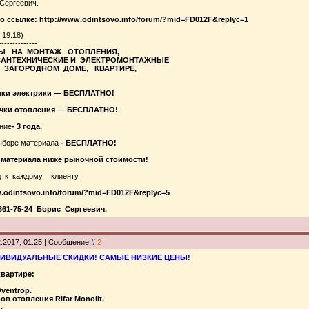
Сергеевич.
 ссылке: http://www.odintsovo.info/forum/?mid=FD012F&replyc=1
 19:18)
--------------
НЫ НА МОНТАЖ ОТОПЛЕНИЯ,
АНТЕХНИЧЕСКИЕ И ЭЛЕКТРОМОНТАЖНЫЕ
 ЗАГОРОДНОМ ДОМЕ, КВАРТИРЕ,
чки электрики — БЕСПЛАТНО!
чки отопления — БЕСПЛАТНО!
ние
- 3 года.
ыборе материала
- БЕСПЛАТНО!
 материала ниже рыночной стоимости!
д к каждому клиенту.
.odintsovo.info/forum/?mid=FD012F&replyc=5
6-361-75-24 Борис Сергеевич.
2.2017, 01:25 | Сообщение #
2
ИВИДУАЛЬНЫЕ СКИДКИ!
САМЫЕ НИЗКИЕ ЦЕНЫ!
вартире:
ventrop.
ров отопления
Rifar
Monolit
.
u
.