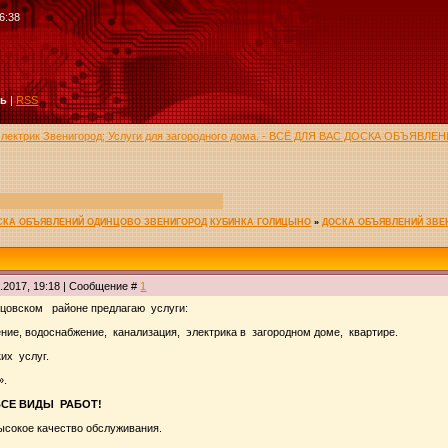
6:38
ть
|
RSS
 электрик Звенигород; Услуги для загородного дома. - ВСЁ ДЛЯ ВАС ДОСКА ОБЪ
ОСКА ОБЪЯВЛЕНИЙ ОДИНЦОВО ЗВЕНИГОРОД КУБИНКА ГОЛИЦЫНО
»
ДОСКА ОБЪЯВЛЕНИЙ ЗВЕ
3.2017, 19:18 | Сообщение #
1
цовском районе предлагаю услуги:
ие, водоснабжение, канализация, электрика в загородном доме, квартире.
их услуг.
».
ВСЕ ВИДЫ РАБОТ!
Высокое качество обслуживания.