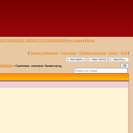
ЯВЛЕНИЙ ОДИНЦОВО ЗВЕНИГОРОД КУБИНКА
|
Регистрация
|
Вход
[
Новые сообщения
·
Участники
·
Правила форума
·
Поиск
·
RSS
]
НИГОРОД
»
Сантехник- электрик Звенигород;