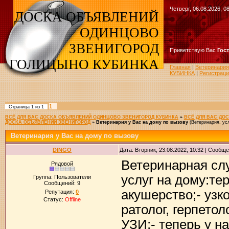
Четверг, 06.08.2026, 0
ДОСКА ОБЪЯВЛЕНИЙ
ОДИНЦОВО
ЗВЕНИГОРОД
Приветствую Вас
Гос
ГОЛИЦЫНО КУБИНКА
Главная
|
Ветеринари
КУБИНКА
|
Регистрац
1
Страница
1
из
1
ВСЁ ДЛЯ ВАС ДОСКА ОБЪЯВЛЕНИЙ ОДИНЦОВО ЗВЕНИГОРОД КУБИНКА
»
ВСЁ ДЛЯ ВАС ДО
ДОСКА ОБЪЯВЛЕНИЙ ЗВЕНИГОРОД
»
Ветеринария у Вас на дому по вызову
(Ветеринария, ус
Ветеринария у Вас на дому по вызову
DINGO
Дата: Вторник, 23.08.2022, 10:32 | Сообщ
Ветеринарная сл
Рядовой
услуг на дому:тер
Группа: Пользователи
Сообщений:
9
акушерство;- уз
Репутация:
0
Статус:
Offline
ратолог, герпето
УЗИ;- теперь у н