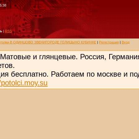
5:38
ть
|
RSS
потолки В ОДИНЦОВО ЗВЕНИГОРОДЕ ГОЛИЦЫНО КУБИНКЕ
|
Регистрация
|
Вход
 Матовые и глянцевые. Россия, Германи
тов.
ия бесплатно. Работаем по москве и по
//potolci.moy.su