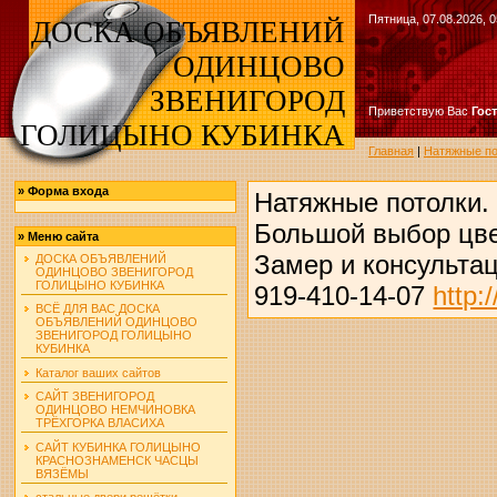
Пятница, 07.08.2026, 0
ДОСКА ОБЪЯВЛЕНИЙ
ОДИНЦОВО
ЗВЕНИГОРОД
Приветствую Вас
Гос
ГОЛИЦЫНО КУБИНКА
Главная
|
Натяжные 
»
Форма входа
Натяжные потолки.
Большой выбор цве
»
Меню сайта
Замер и консультац
ДОСКА ОБЪЯВЛЕНИЙ
ОДИНЦОВО ЗВЕНИГОРОД
ГОЛИЦЫНО КУБИНКА
919-410-14-07
http:
ВСЁ ДЛЯ ВАС ДОСКА
ОБЪЯВЛЕНИЙ ОДИНЦОВО
ЗВЕНИГОРОД ГОЛИЦЫНО
КУБИНКА
Каталог ваших сайтов
САЙТ ЗВЕНИГОРОД
ОДИНЦОВО НЕМЧИНОВКА
ТРЁХГОРКА ВЛАСИХА
САЙТ КУБИНКА ГОЛИЦЫНО
КРАСНОЗНАМЕНСК ЧАСЦЫ
ВЯЗЁМЫ
стальные двери решётки