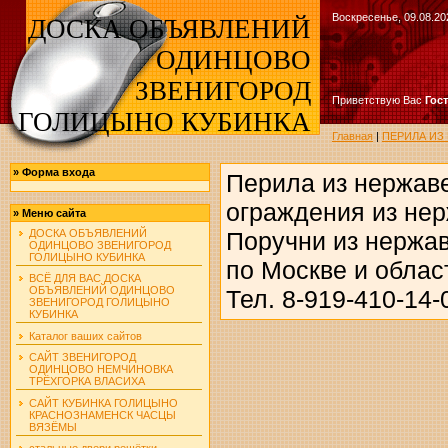
Воскресенье, 09.08.20
ДОСКА ОБЪЯВЛЕНИЙ
ОДИНЦОВО
ЗВЕНИГОРОД
Приветствую Вас
Гос
ГОЛИЦЫНО КУБИНКА
Главная
|
ПЕРИЛА ИЗ
»
Форма входа
Перила из нержав
ограждения из не
»
Меню сайта
ДОСКА ОБЪЯВЛЕНИЙ
Поручни из нержа
ОДИНЦОВО ЗВЕНИГОРОД
ГОЛИЦЫНО КУБИНКА
по Москве и облас
ВСЁ ДЛЯ ВАС ДОСКА
ОБЪЯВЛЕНИЙ ОДИНЦОВО
Тел. 8-919-410-14-
ЗВЕНИГОРОД ГОЛИЦЫНО
КУБИНКА
Каталог ваших сайтов
САЙТ ЗВЕНИГОРОД
ОДИНЦОВО НЕМЧИНОВКА
ТРЁХГОРКА ВЛАСИХА
САЙТ КУБИНКА ГОЛИЦЫНО
КРАСНОЗНАМЕНСК ЧАСЦЫ
ВЯЗЁМЫ
стальные двери решётки